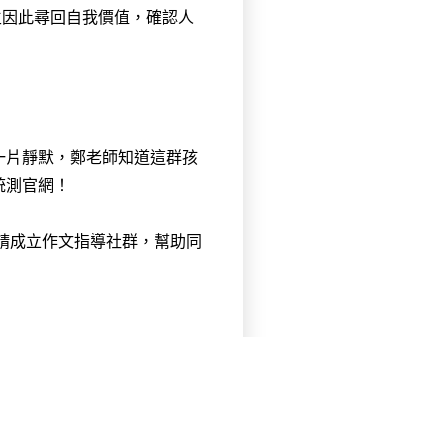
生因此尋回自我價值，確認人
一片靜默，鄭老師知道這群孩
統測官網！
邀請成立作文指導社群，幫助同