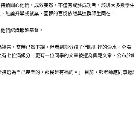
並持續關心他們，成效斐然，不僅有戒菸成功者，該班大多數學
生，無論升學或就業，圓夢的喜悅依然與這群師生同在！
導他們認識耶穌基督。
祝福禱告，當時已然下課，但看到部分孩子們眼眶裡的淚水，全場
文有七位滿級分，更有一位同學的文章被選為典範文章，公布於
他所揀選為自己產業的，那民是有福的。」 目前，鄭老師應同事