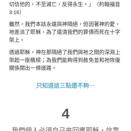
切信他的，不至滅亡，反得永生。」（約翰福音
3:16）
雖然，我們本該永遠與神隔絕，但因著神的愛，
祂差派了耶穌，為了還清我們的罪債而死在十字
架上。
透過耶穌，神在那隔絕了我們與祂之間的深淵上
架起一座橋樑；為我們能夠得到赦免並和祂恢復
關係開出一條道路。
只知道這三點還不夠⋯
4
我們個人必須自己來回應耶穌，信靠