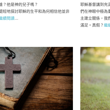
誰？他是神的兒子嗎？
耶穌基督講到充
簡短地探討耶穌的生平和為何相信他並非
們在神眼中極為
繼續閱讀
…
主建立關係，我
滿足。真假？
繼