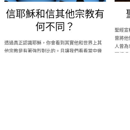
信耶穌和信其他宗教有
何不同？
聖經宣
曾將他
透過真正認識耶穌，你會看到其實他和世界上其
人曾為
他宗教是有著強烈對比的。且讓我們看看當中幾
聖經嗎
項……。
繼續閱讀
…
有用連結
相關網站/頻道
奉獻支持
馨香女人會