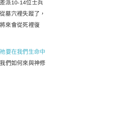
10-14位士兵
從墓穴裡失蹤了，
將來會從死裡復
祂要在我們生命中
我們如何來與神修