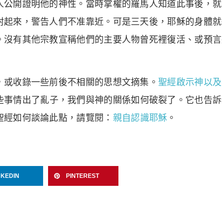
公開證明他的神性。當時掌權的羅馬人知道此事後，就差派
封起來，警告人們不准靠近。可是三天後，耶穌的身體就
。沒有其他宗教宣稱他們的主要人物曾死裡復活、或預言
，或收錄一些前後不相關的思想文摘集。
聖經啟示神以及
些事情出了亂子，我們與神的關係如何破裂了。它也告訴
聖經如何談論此點，請覽閱：
親自認識耶穌
。
NKEDIN
PINTEREST