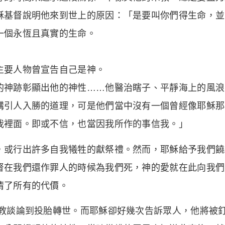
穌基督說明他來到世上的原因：「是要叫你們得生命，並
一個永恆且真實的生命。
主要人物曾宣告自己是神。
的神跡彰顯出他的神性……他醫治瞎子、平靜海上的風浪
講引人入勝的道理，可是他們當中沒有一個曾經像耶穌那
我裡面。即或不信，也當因我所作的事信我。」
，或行出許多自我犧牲的獻祭禮。然而，耶穌給予我們饒
督在我們還作罪人的時候為我們死，神的愛就在此向我們
清了所有的代價。
宗教談論到投胎轉世。而耶穌卻好幾次告訴眾人，他將被