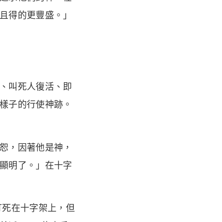
且得的更豐盛。」
、叫死人復活、即
樣子的行使神跡。
恕，因著他是神，
顯明了。」在十字
釘死在十字架上，但