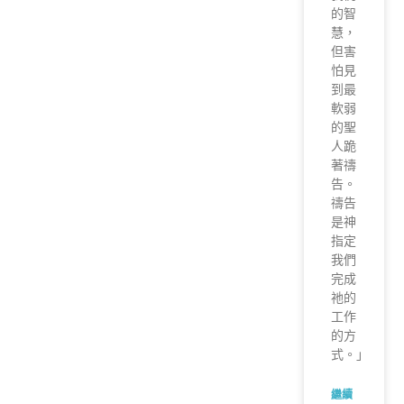
的智
慧，
但害
怕見
到最
軟弱
的聖
人跪
著禱
告。
禱告
是神
指定
我們
完成
祂的
工作
的方
式。」
繼續