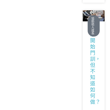
協
助
他
人
成
想
長
開
始
門
訓，
但
不
知
道
如
何
做？