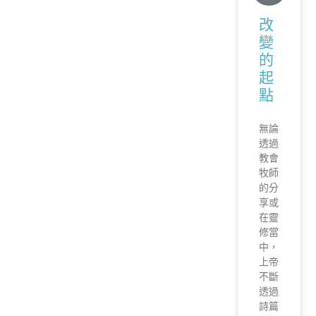
改
變
的
起
點
無論
透過
教會
牧師
的分
享或
在靈
修當
中，
上帝
不斷
透過
詩篇