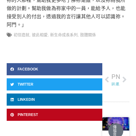
祢的人那裡，幫助我更多地了解祢是誰，以及祢為我所
做的計劃。幫助我做為祢家中的一員，能給予人，也能
接受別人的付出，透過我的言行讓其他人可以認識祢。
阿門。」
初信造就
,
彼此相愛
,
新生命成長系列
,
肢體關係
FACEBOOK
PREVIOUS
NEXT
TWITTER
訓練帶來改變
運動咖啡館
LINKEDIN
PINTEREST
傳
福
音