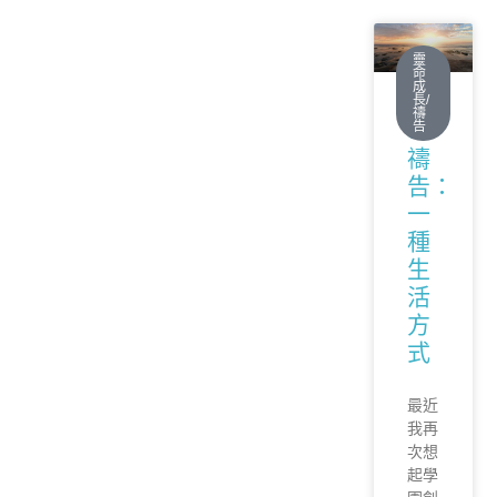
靈
命
成
長/
禱
3G
告
禱
告：
一
種
生
活
方
式
最近
我再
次想
起學