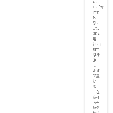
46：
10「你
們要
休
息，
要知
道我
是
神。」
對雷
恩琦
說
話，
她被
聖靈
提
醒，
「在
我裡
面有
驕傲