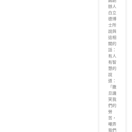
園創
辦人
白立
德博
士所
說與
這相
關的
話：
有人
有智
慧的
說
道：
「撒
旦譏
笑我
們的
勞
苦，
嘲弄
我們