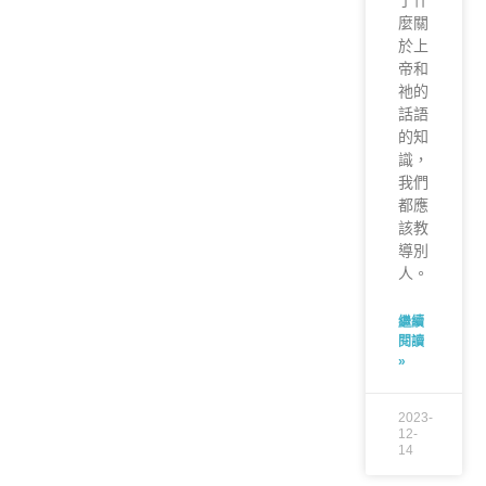
麼關
於上
帝和
祂的
話語
的知
識，
我們
都應
該教
導別
人。
繼續
閱讀
»
2023-
12-
14