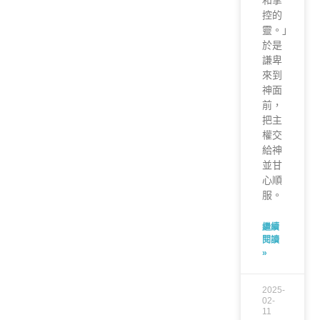
和掌
控的
靈。」
於是
謙卑
來到
神面
前，
把主
權交
給神
並甘
心順
服。
繼續
閱讀
»
2025-
02-
11