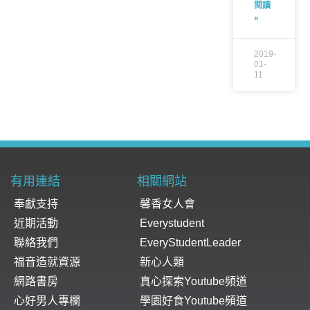
閱讀
»
2019-
01-
11
有用連結
相關網站
奉獻支持
馨香女人會
近期活動
Everystudent
聯絡我們
EveryStudentLeader
福音造就資源
新心人類
網路書房
真心探索Youtube頻道
心好男人專欄
學園好食Youtube頻道