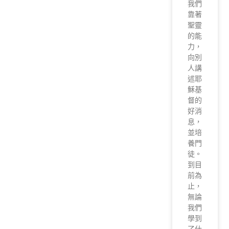
我們
靠著
聖靈
的能
力，
向別
人講
述耶
穌基
督的
好消
息，
並培
養門
徒。
到目
前為
止，
無論
我們
學到
了什