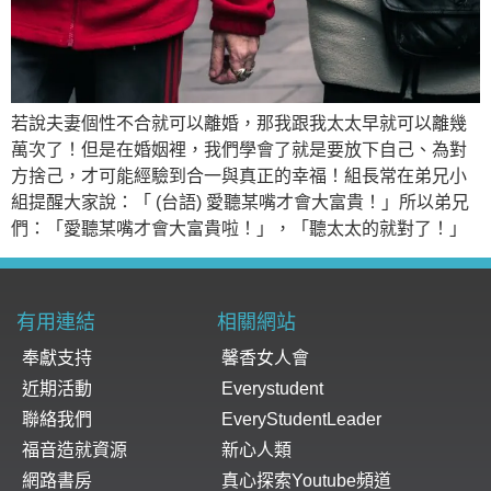
若說夫妻個性不合就可以離婚，那我跟我太太早就可以離幾
萬次了！但是在婚姻裡，我們學會了就是要放下自己、為對
方捨己，才可能經驗到合一與真正的幸福！組長常在弟兄小
組提醒大家說：「 (台語) 愛聽某嘴才會大富貴！」所以弟兄
們：「愛聽某嘴才會大富貴啦！」，「聽太太的就對了！」
有用連結
相關網站
奉獻支持
馨香女人會
近期活動
Everystudent
聯絡我們
EveryStudentLeader
福音造就資源
新心人類
網路書房
真心探索Youtube頻道