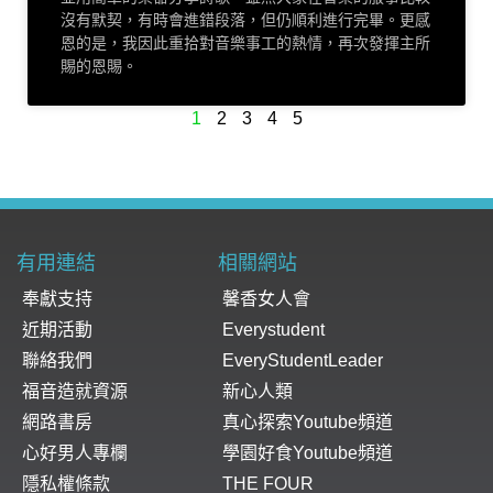
沒有默契，有時會進錯段落，但仍順利進行完畢。更感
恩的是，我因此重拾對音樂事工的熱情，再次發揮主所
賜的恩賜。
1
2
3
4
5
有用連結
相關網站
奉獻支持
馨香女人會
近期活動
Everystudent
聯絡我們
EveryStudentLeader
福音造就資源
新心人類
網路書房
真心探索Youtube頻道
心好男人專欄
學園好食Youtube頻道
隱私權條款
THE FOUR