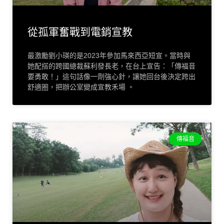
從孤軍奮戰到電銷宣教
最激勵劉小瑛的是2023年參加馬來西亞短宣。當時與
她配搭的跨國總裁蘇利發長老，在台上宣告：「傳福音
要勇敢！」這句話像一劑強心針，讓她回台後決定跨出
舒適圈，把辦公室變成宣教禾場 。
傳福音