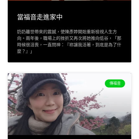
當福音走進家中
奶奶離世帶來的震撼，使陳彥婷開始重新檢視人生方
向。兩年後，職場上的挫折又再次將她推向低谷，「那
時候很沮喪，一直問神：『祢讓我活著，到底是為了什
麼？』」
傳福音