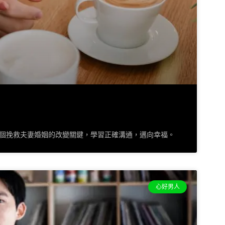
個挽救夫妻婚姻的改變關鍵，學習正確溝通，邁向幸福。
心好男人