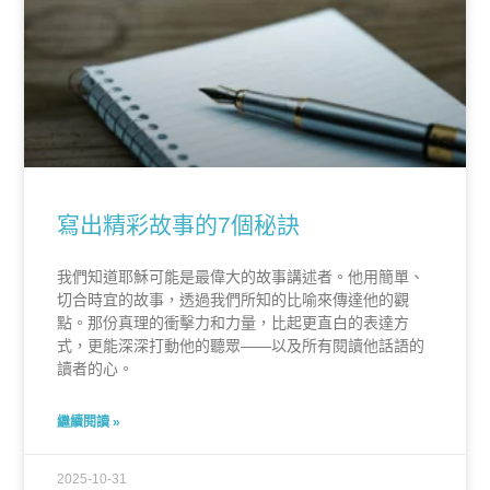
寫出精彩故事的7個秘訣
我們知道耶穌可能是最偉大的故事講述者。他用簡單、
切合時宜的故事，透過我們所知的比喻來傳達他的觀
點。那份真理的衝擊力和力量，比起更直白的表達方
式，更能深深打動他的聽眾——以及所有閱讀他話語的
讀者的心。
繼續閱讀 »
2025-10-31