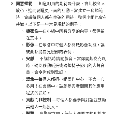
同意規範
—知道組員的期待是什麼，會比較令人
放心，進而創造更正面的互動。當建立一套規範
時，會讓每個人都有準確的期待，整個小組也會有
共識。以下是一些常見規範的例子：
機密性
—在小組中所有分享的內容，都保留
在其中。
影像
—在聚會中每個人都開啟影像功能，讓
彼此都能看見臉部的表情。
安靜
—不講話時請關靜音。當你開起麥克風
時，聽到移動紙張或調整椅子發出的大聲音
量，會令你感到驚訝。
聚焦
—每個人都把小組當作中心，不會一心
多用！在會議中，鼓勵參與者關閉其他應用
程式的通知。
貢獻而非控制
—每個人都要參與對話並鼓勵
其他人一起投入。
聯繫
—在聚會之間，每個人都要主動和對方