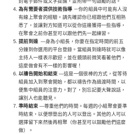
封電子郵件或文字提醒，並附帶一句鼓勵的話。
為有需要者提供技術指導
－你的組員中可能有人沒
有線上聚會的經驗。請先確認你已經跟他們互相熟
悉了，並讓對方知道可以從你這邊獲得一些指導，
在聚會之前你甚至可以跟他們先一起練習。
提前到達
—身為小組長，你要在指定時間的前五
分鐘到你選用的平台登錄。當組員到達時就可以像
主持人一樣表示歡迎，並在鏡頭前微笑看著他們，
這麼做會有不一樣的影響喔！
以禱告開始和結束
—這是一個很棒的方式，從等待
組員加入到聚會開始，都以禱告作為過渡時間，以
便集中組員的注意力。對了，別忘記要大聲說話，
讓別人也能聽見。
準時結束
—尊重他們的時間。每週的小組聚會要準
時結束，以便想登出的人可以登出。其他的人可以
選擇留下來然後再相聚（你甚至可以鼓勵他們這麼
做）。