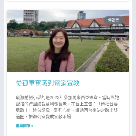
傳福音
從孤軍奮戰到電銷宣教
最激勵劉小瑛的是2023年參加馬來西亞短宣。當時與她
配搭的跨國總裁蘇利發長老，在台上宣告：「傳福音要
勇敢！」這句話像一劑強心針，讓她回台後決定跨出舒
適圈，把辦公室變成宣教禾場 。
繼續閱讀 »