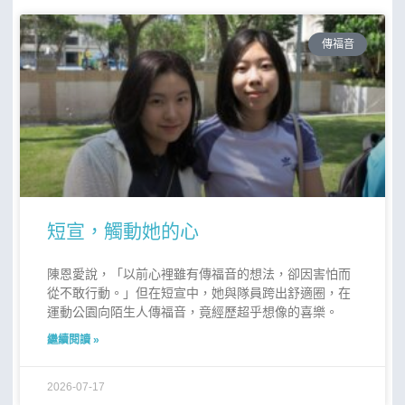
傳福音
短宣，觸動她的心
陳恩愛說，「以前心裡雖有傳福音的想法，卻因害怕而
從不敢行動。」但在短宣中，她與隊員跨出舒適圈，在
運動公園向陌生人傳福音，竟經歷超乎想像的喜樂。
繼續閱讀 »
2026-07-17