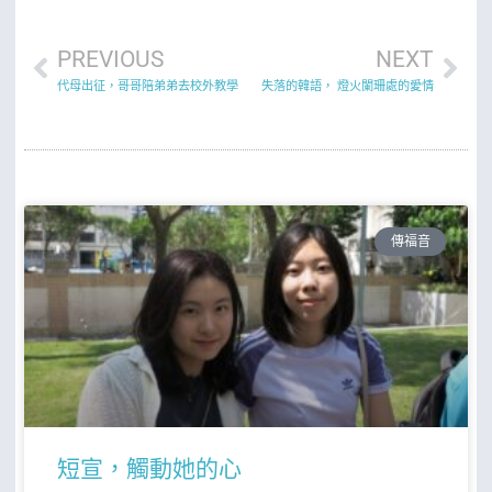
PREVIOUS
NEXT
代母出征，哥哥陪弟弟去校外教學
失落的韓語， 燈火闌珊處的愛情
傳福音
短宣，觸動她的心