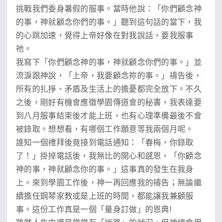
挑戰我們委身暑假的服事。當時他說：「你們顧念神
的事，神就顧念你們的事。」聽到這句話的當下，我
的心跳加速，覺得上帝好像在對我說話，要我服事
祂。
我寫下「你們顧念神的事，神就顧念你們的事。」並
流淚跟神說，「上帝，我要顧念祢的事。」禱告後，
所有的扎掙、矛盾及生活上的擔憂都完全放下。不久
之後，剛好有機會應徵學園傳道會的秘書，我表達要
到八月服事結束後才能上班，也有心理準備最後不會
被錄取。想想看，有哪個工作願意等我兩個月呢。
誰知一個禮拜後竟接到電話通知：「春梅，你錄取
了！」掛掉電話後，我無比的開心和感恩，「你顧念
神的事，神就顧念你的事。」這事真的發生在我身
上。來到學園工作後，神一再回應我的禱告；無論繼
續擔任鋼琴家教或是上班的時間，都能讓我兼顧服
事。這份工作真是一個「量身訂做」的恩典!