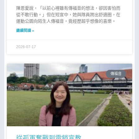
陳恩愛說，「以前心裡雖有傳福音的想法，卻因害怕而
從不敢行動。」但在短宣中，她與隊員跨出舒適圈，在
運動公園向陌生人傳福音，竟經歷超乎想像的喜樂。
繼續閱讀 »
2026-07-17
傳福音
從孤軍奮戰到電銷宣教