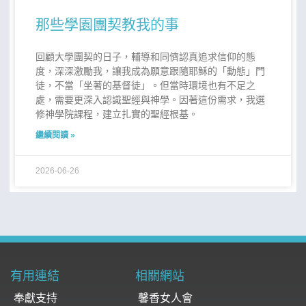
那些學園團契教我的事
回顧大學團契的日子，輔導和同儕認真追求信仰的態
度，深深激勵我，讓我成為願意跟隨耶穌的「動態」門
徒，不當「坐著的基督徒」。但當時環境也有不足之
處，需要更深入認識聖經與神學。因著這份需求，我選
修神學院課程，建立扎實的聖經根基。
繼續閱讀 »
2026-06-26
有用連結
相關網站
奉獻支持
馨香女人會