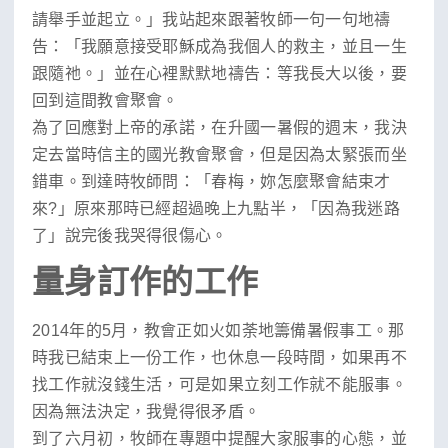
請舉手並起立。」我站起來跟著牧師一句一句地禱
告：「我願意接受耶穌成為我個人的救主，並且一生
跟隨祂。」並在心裡默默地禱告：等我長大以後，要
回到這間教會聚會。
為了回應對上帝的承諾，在升國一暑假的週末，我決
定去當時信主的國光教會聚會，但是因為太緊張而坐
錯車。到達時牧師問：「春梅，妳怎麼聚會結束才
來?」原來那時已經超過晚上九點半，「因為我迷路
了」說完後我哭得很傷心。
量身訂作的工作
2014年的5月，教會正如火如荼地籌備暑假事工。那
時我已結束上一份工作，也休息一段時間，如果再不
找工作就沒錢生活，可是如果立刻工作就不能服事。
因為無法決定，我覺得很矛盾。
到了六月初，牧師在專題中提醒大家服事的心態，並