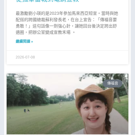
最激勵劉小瑛的是2023年參加馬來西亞短宣。當時與她
配搭的跨國總裁蘇利發長老，在台上宣告：「傳福音要
勇敢！」這句話像一劑強心針，讓她回台後決定跨出舒
適圈，把辦公室變成宣教禾場 。
繼續閱讀 »
2026-07-08
傳福音