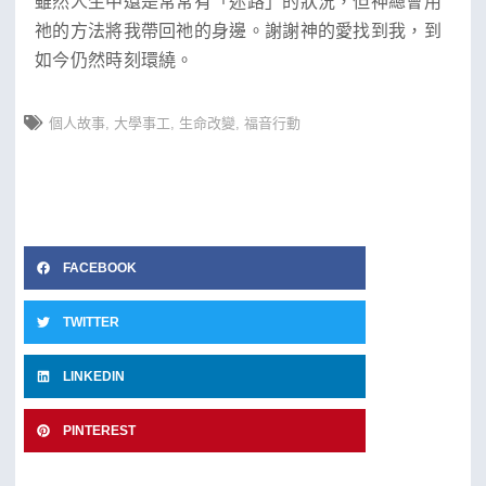
雖然人生中還是常常有「迷路」的狀況，但神總會用
祂的方法將我帶回祂的身邊。謝謝神的愛找到我，到
如今仍然時刻環繞。
個人故事
,
大學事工
,
生命改變
,
福音行動
FACEBOOK
TWITTER
LINKEDIN
PINTEREST