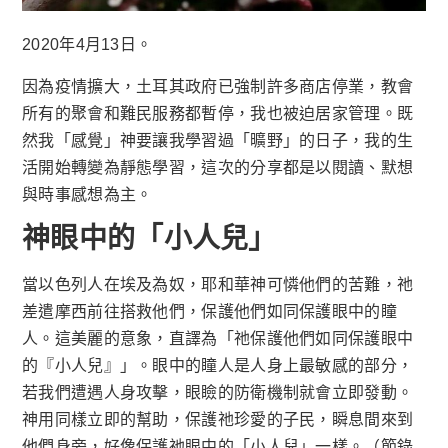
2020年4月13日。
因為疫情擴大，土耳其政府已強制許多商店停業，教會
所有的聚會和難民服務都暫停，我也被迫居家管理。既
然我「感覺」神要讓我學習過「曠野」的日子，我的生
活開始轉變為靜態學習，這次的分享都是以閱讀、默想
與時事感想為主。
神眼中的「小人兒」
當以色列人在埃及為奴，耶和華神可憐他們的苦難，祂
差遣摩西前往搭救他們，保護他們如同保護眼中的瞳
人。這美麗的意象，直譯為「祂保護他們如同保護眼中
的『小人兒』」。眼中的瞳人是人身上最敏感的部分，
若我們遭遇人身攻擊，眼瞼的防衛機制就會立即發動。
神用同樣立即的幫助，保護祂珍愛的子民，瞬息間來到
他們身旁，好像保護祂眼中的「小人兒」一樣。（節錄