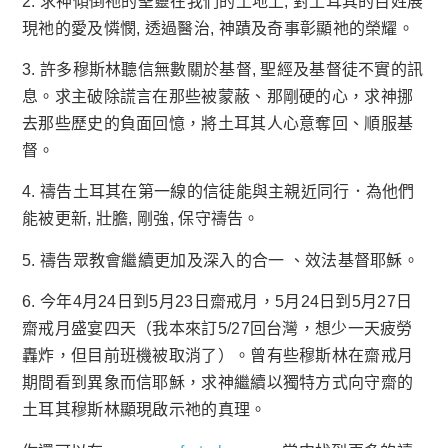
2. 求神傾倒祂的聖靈在我們的土地上, 對土耳其的百姓展
現祂的愛及憐憫, 透過醫治, 神蹟及奇事彰顯祂的榮耀。
3. 許多穆斯林聽信無數關於基督, 聖經及基督徒不實的訊
息。求主破除謊言在那些被蒙蔽、那剛硬的心，求神挪
去那些歷史的負面回憶，將土耳其人心意奪回、順服基
督。
4. 禱告土耳其在第一線的信徒能與主親近同行．為他們
能被更新, 壯膽, 剛強, 保守禱告。
5. 禱告眾教會繼續更加及深入的合一 、效法基督耶穌。
6. 今年4月24日到5月23日齋戒月，5月24日到5月27日
齋戒月盛宴四天（我本來訂5/27回台灣，想少一天疲勞
轟炸，但目前班機被取消了）。曾有些穆斯林在齋戒月
期間看到異象而信耶穌，求神繼續以獨特方式向守齋的
土耳其穆斯林顯現啟示祂的真理。