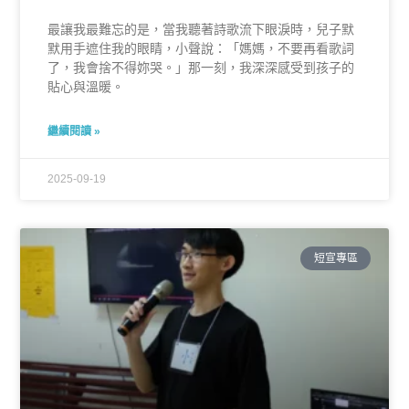
最讓我最難忘的是，當我聽著詩歌流下眼淚時，兒子默
默用手遮住我的眼睛，小聲說：「媽媽，不要再看歌詞
了，我會捨不得妳哭。」那一刻，我深深感受到孩子的
貼心與溫暖。
繼續閱讀 »
2025-09-19
短宣專區