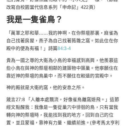
改寫自校園當代信息系列「申命記」422頁）
我是一隻雀鳥？
「萬軍之耶和華……我的神啊，在你祭壇那裏，麻雀為
自己找著房屋，燕子為自己找著菢雛之窩。如此住在你
殿中的便為有福！」詩篇
84:3-4
貴為一國之尊的大衛為小鳥的幸福感到高興，他羨慕這
些小鳥在與神的祭壇相鄰的建築物中築巢。他寧願住在
靠近神的祭壇的鳥巢中，而不願住在較遠的宮殿中。
神的殿就是大衛的窩，他的安息之所。
箴言27:8 「人離本處飄流，好像雀鳥離窩遊飛。」這節
經文點醒我：我像是一隻從巢穴中徘徊的鳥，只有當我
轉向神的祭壇時，我能找到我的地方，回到自己的位
置，並且蒙福，靠神有力量、繼續前進。(參考馬太亨利