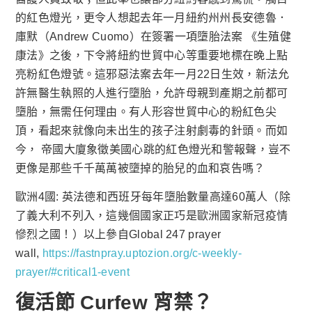
的紅色燈光，更令人想起去年一月紐約州州長安德魯．
庫默（Andrew Cuomo）在簽署一項墮胎法案 《生殖健
康法》之後，下令將紐約世貿中心等重要地標在晚上點
亮粉紅色燈號。這邪惡法案去年一月22日生效，新法允
許無醫生執照的人進行墮胎，允許母親到產期之前都可
墮胎，無需任何理由。有人形容世貿中心的粉紅色尖
頂，看起來就像向未出生的孩子注射劇毒的針頭。而如
今， 帝國大廈象徵美國心跳的紅色燈光和警報聲，豈不
更像是那些千千萬萬被墮掉的胎兒的血和哀告嗎？
歐洲4國: 英法德和西班牙每年墮胎數量高達60萬人（除
了義大利不列入，這幾個國家正巧是歐洲國家新冠疫情
慘烈之國！）以上參自Global 247 prayer
wall,
https://fastnpray.uptozion.org/c-weekly-
prayer/#critical1-event
復活節
Curfew
宵禁？