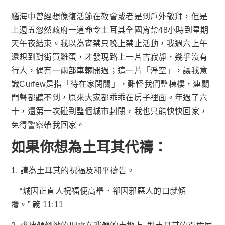
腦海中曾經想像復活節在教會或者是到戶外敬拜，但是
上週五忽然政府一道命令土耳其全國宵禁48小時到星期
天午夜結束。我以為宵禁只晚上禁止活動，我週六上午
還想到對街買雞蛋，才發現路上一片吉寂靜，幾乎沒有
行人，偶有一兩部車輛開過；這一片「淨空」，讓我意
識Curfew是指「待在家閉關」，難怪我們整棟樓，連關
門聲都聽不到，原來大家都乖乖在房子裡面。年過了六
十，還第一次碰到整個城市封閉，我也只能快快回家，
免得警察帶我回家。
如果你想為土耳其
代禱：
1. 請為土耳其的祝福及和平禱告。
“城因正直人祝福便高舉．卻因邪惡人的口就傾
覆。” 箴 11:11