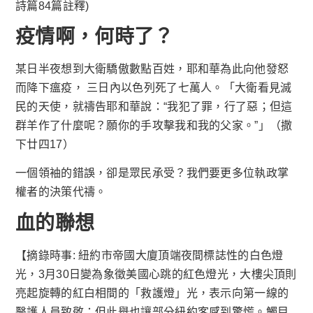
詩篇84篇註釋)
疫情啊，何時了？
某日半夜想到大衛驕傲數點百姓，耶和華為此向他發怒
而降下瘟疫， 三日內以色列死了七萬人。「大衛看見滅
民的天使，就禱告耶和華說：“我犯了罪，行了惡；但這
群羊作了什麼呢？願你的手攻擊我和我的父家。”」（撒
下廿四17）
一個領袖的錯誤，卻是眾民承受？我們要更多位執政掌
權者的決策代禱。
血的聯想
【摘錄時事: 紐約市帝國大廈頂端夜間標誌性的白色燈
光，3月30日變為象徵美國心跳的紅色燈光，大樓尖頂則
亮起旋轉的紅白相間的「救護燈」光，表示向第一線的
醫護人員致敬；但此舉也讓部分紐約客感到驚慌。觸目