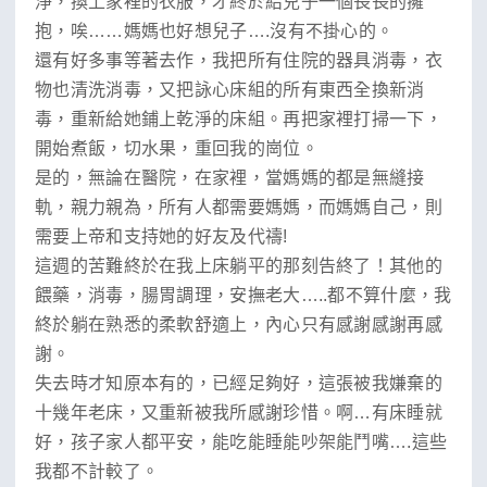
淨，換上家裡的衣服，才終於給兒子一個長長的擁
抱，唉……媽媽也好想兒子….沒有不掛心的。
還有好多事等著去作，我把所有住院的器具消毒，衣
物也清洗消毒，又把詠心床組的所有東西全換新消
毒，重新給她鋪上乾淨的床組。再把家裡打掃一下，
開始煮飯，切水果，重回我的崗位。
是的，無論在醫院，在家裡，當媽媽的都是無縫接
軌，親力親為，所有人都需要媽媽，而媽媽自己，則
需要上帝和支持她的好友及代禱!
這週的苦難終於在我上床躺平的那刻告終了！其他的
餵藥，消毒，腸胃調理，安撫老大…..都不算什麼，我
終於躺在熟悉的柔軟舒適上，內心只有感謝感謝再感
謝。
失去時才知原本有的，已經足夠好，這張被我嫌棄的
十幾年老床，又重新被我所感謝珍惜。啊…有床睡就
好，孩子家人都平安，能吃能睡能吵架能鬥嘴….這些
我都不計較了。