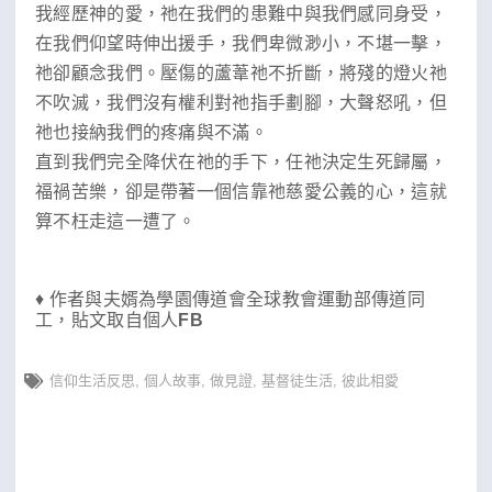
我經歷神的愛，祂在我們的患難中與我們感同身受，
在我們仰望時伸出援手，我們卑微渺小，不堪一擊，
祂卻顧念我們。壓傷的蘆葦祂不折斷，將殘的燈火祂
不吹滅，我們沒有權利對祂指手劃腳，大聲怒吼，但
祂也接納我們的疼痛與不滿。
直到我們完全降伏在祂的手下，任祂決定生死歸屬，
福禍苦樂，卻是帶著一個信靠祂慈愛公義的心，這就
算不枉走這一遭了。
♦ 作者與夫婿為學園傳道會全球教會運動部傳道同
工，貼文取自個人
FB
信仰生活反思
,
個人故事
,
做見證
,
基督徒生活
,
彼此相愛