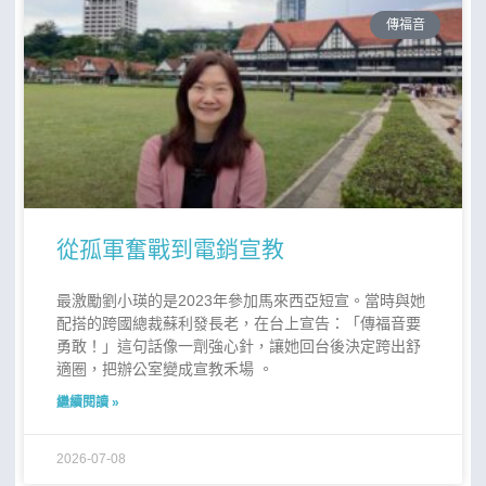
傳福音
從孤軍奮戰到電銷宣教
最激勵劉小瑛的是2023年參加馬來西亞短宣。當時與她
配搭的跨國總裁蘇利發長老，在台上宣告：「傳福音要
勇敢！」這句話像一劑強心針，讓她回台後決定跨出舒
適圈，把辦公室變成宣教禾場 。
繼續閱讀 »
2026-07-08