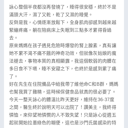
詠心整個半夜都沒再發燒了，睡得很安穩，終於不是
滿頭大汗，濕了又乾，乾了又濕的睡覺。
反倒是我，心情逐漸放鬆下，全身肌肉卻感到越來越
緊繃疼痛，躺在陪病床上失眠到三點多才累得昏過
去。
原來媽媽在孩子遇見危險時爆發的腎上腺素，真有讓
她不累不渴不痛不餓的神奇功效，但就像灰姑娘的魔
法褪去，事物本質的真相顯露，我這個軟弱的肉體在
多日食不下嚥，睡不安寢之下，也終於是感到累了痛
了。
好在先生在住院備品中給我帶了維他命C和B群，媽媽
也幫我買了雞精，這時候保健食品就真的很必要了。
今天一整天詠心的體溫比昨天更好，維持在36-37度
之間，醫生終於說明天可以出院了！讚美主，我終得
憐恤，來仰望祂憐憫的人不致失望！只是詠心從週五
起就開始拉墨綠色的糊便，這也是沙門氏菌感染的特