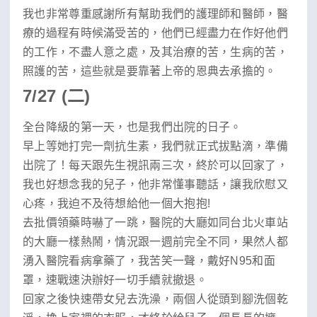
我也非常尊重感謝所有幫助我們的護理師和醫師，醫
療的過程有時候滿受苦的，他們已經盡力在作好他們
的工作，不盡人意之處，及其治療的苦，生病的苦，
照護的苦，這些就是要靠著上帝的恩典去承擔的。
7/27 (二)
全台降級的第一天，也是我們出院的日子。
早上等她打完一劑抗生素，我們就正式拔點滴，準備
出院了！每天跟先生視訊兩三次，終於可以回家了，
我也好想念我的兒子，他非常懂事聽話，讓我欣慰又
心疼，我迫不及待想給他一個大抱抱!
去批價領藥時嚇了一跳，醫院的大廳如同台北火車站
的大廳一樣熱鬧，情況跟一週前完全不同，果然人都
湧入醫院看病拿藥了，我苦笑一聲，戴好N95和面
罩，速戰速決辦好一切手續就撤退。
回家之後快速帶女兒去洗澡，兩個人從頭到腳洗個乾