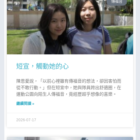
傳福音
短宣，觸動她的心
陳恩愛說，「以前心裡雖有傳福音的想法，卻因害怕而
從不敢行動。」但在短宣中，她與隊員跨出舒適圈，在
運動公園向陌生人傳福音，竟經歷超乎想像的喜樂。
繼續閱讀 »
2026-07-17