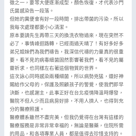
徵之一，要等大便逐漸成型，顏色恢復，才代表沙門
氏菌感染告一段落。
但她的糞便會有好一段時間，排出帶菌的污染，所以
我每次處理都要小心清潔。
原本要請先生再帶三天的換洗衣物過來，現在突然不
必了，事情峰迴路轉，已經雨過天晴了！有好多好多
弟兄姐妹們為我們禱告，我深信代禱的力量真的很重
要。看不見的病毒細菌固然影響著我們，看不見的屬
靈祈求，也同樣左右著這個物質的世界。
這次詠心同時感染兩種細菌，所以病勢兇猛，還好神
賜給作父母的，保護及照顧孩子的警覺，使我們即早
決斷，也感謝主，此事正好在台北疫情降溫時爆發，
醫院不但人少而且病房好排，不用人擠人，也得到充
分的醫療照護。
醫療體系雖然不盡完美，但我仍覺得在台灣有這樣的
醫療服務是非常非常幸福的，無論是醫藥，住院所需
的用品，和各項專業人員，都是值得去珍惜支持的。