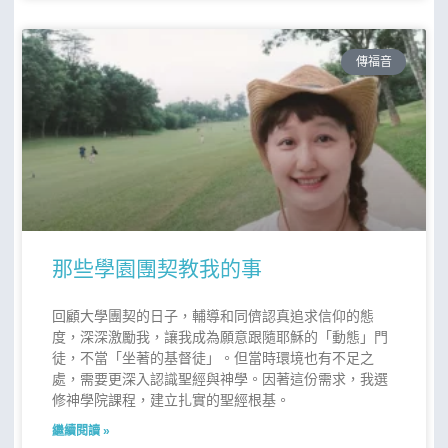
傳福音
那些學園團契教我的事
回顧大學團契的日子，輔導和同儕認真追求信仰的態
度，深深激勵我，讓我成為願意跟隨耶穌的「動態」門
徒，不當「坐著的基督徒」。但當時環境也有不足之
處，需要更深入認識聖經與神學。因著這份需求，我選
修神學院課程，建立扎實的聖經根基。
繼續閱讀 »