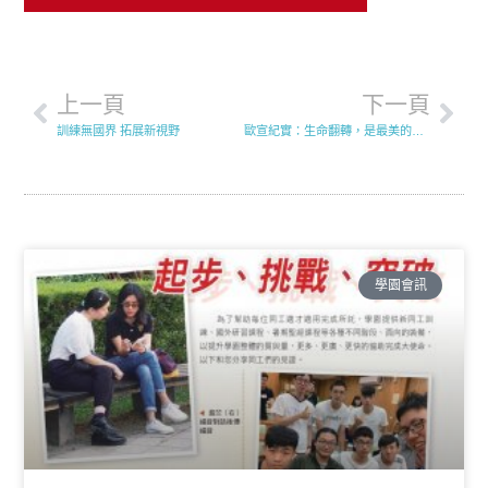
上一頁
下一頁
訓練無國界 拓展新視野
歐宣紀實：生命翻轉，是最美的奇蹟
學園會訊