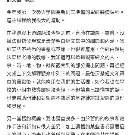
今年我第一次參與學園為新同工準備的聖經裝備課程。
這些課程給我很大的幫助。
在我還沒上過歸納法查經之前，有時在讀經、靈修，沒
辦法很快發現或是清楚明白經文當中的細節和內涵，讀
到某些不熟悉的書卷或章節，也很難應用。但經由歸納
法查經老師的教導，我知道可以透過觀察經文的人、
事、時、地、物，就所觀察到的部分提出問題，再從經
文或上下文解釋觀察中列下的問題，最後清楚經文和篇
章的重點後，就能應用在我們的生活裡。如今我也在學
校的小組中教導歸納法查經，不但讓自己讀懂神的話，
也能幫助門徒和對聖經不熟悉的基督徒認識聖經的真理
和奧秘。
另一堂舊約概論，我也獲益良多。由於舊約的敘事和寫
作手法和新約有很大差異，加上讀舊約某些書卷需要極
大的耐心，過去我也曾感到困難。在老師清楚的講解