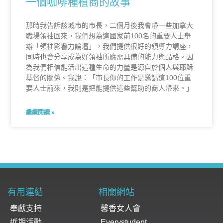
一個咖啡種植商的故事
那時我告訴該城市的市長，二個月後我會帶一些加拿大
職場領袖回來，我們想為這國家前100名的重要人士舉
辦「領袖影響力論壇」，我們提供很好的領導力講座，
同時也會分享成為好領袖所應需具備的能力與品格。因
為我們相信能活出這種生命的力量是源自於個人與耶穌
基督的關係。我說：「市長你的工作是邀請這100位重
要人士前來，我則是把能提供這些幫助的商人帶來。」
繼續閱讀 »
有用連結
相關網站
奉獻支持
馨香女人會
近期活動
Everystudent