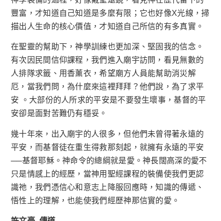
豐富，才知道自己知道是多麼有限；它也好像X光線，掃
描出人生命的核心價值，才知道自己所信的有多真實。
在聖靈的幫助下，神學訓練也更加深、堅固我的信念。
有次因民間信仰課程，我們進入廟宇訪問，看見無數的
人排隊求籤、用香薰衣，希望廟方人員能幫助消災解
厄，當我們問，為什麼來這裡拜拜
？
他們說，為了求平
安 。大部份的人所求的平安是不要發生壞事，基督的平
安卻是面對苦難仍有穩妥。
幾十年來，出入廟宇的人很多，但他們未曾得著永遠的
平安，而基督徒在重生得救那刻起，就擁有永遠的平安
──
基督耶穌。神命令的總綱就是愛。神長闊高深的愛不
只是情感上的經歷，當神用聖經課程的裝備使我們更認
識祂，我們憑信心和意志上降服回應時，知識的傳遞、
悟性上的理解，也能使我們經歷神那信實的愛。
許文豪 傳道