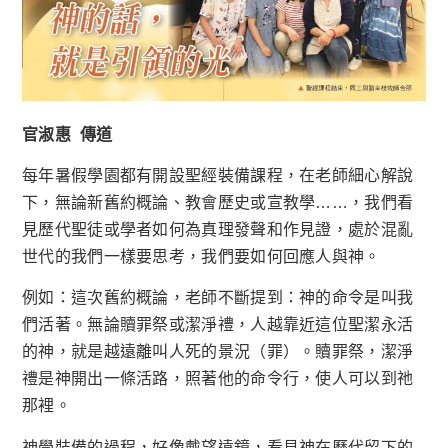
官淑惠 傳道
每年暑假學園都有開設聖經裝備課程，在老師細心解說
下，無論新舊約概論、教會歷史或宣教學……，我們看
見歷代聖徒或學者如何為真理發聲和作見證，處於混亂
世代的我們一樣要思考，我們要如何回應人與神。
例如
：
這次舊約概論，老師不斷提到：神的命令是叫我
們活著。無論贖罪祭或潔淨禮，人越靠近這位聖潔永活
的神，就是越遠離叫人死的景況（罪）。贖罪祭，潔淨
禮是神開出一條活路，照著他的命令行，使人可以到祂
那裡。
神學裝備的過程，好像戴望遠鏡，看見神在歷代留下的