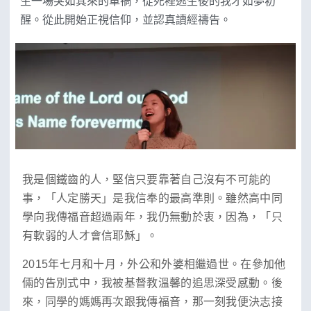
生一場突如其來的車禍，從死裡逃生後的我才如夢初
醒。從此開始正視信仰，並認真讀經禱告。
我是個鐵齒的人，堅信只要靠著自己沒有不可能的
事，「人定勝天」是我信奉的最高準則。雖然高中同
學向我傳福音超過兩年，我仍無動於衷，因為，「只
有軟弱的人才會信耶穌」。
2015年七月和十月，外公和外婆相繼過世。在參加他
倆的告別式中，我被基督教溫馨的追思深受感動。後
來，同學的媽媽再次跟我傳福音，那一刻我便決志接