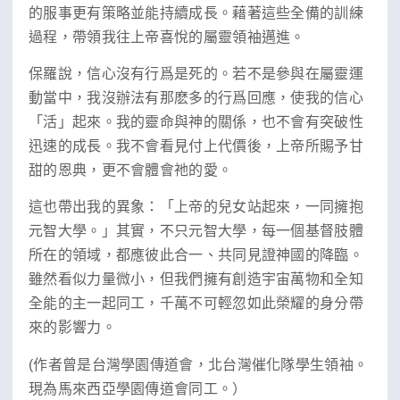
的服事更有策略並能持續成長。藉著這些全備的訓練
過程，帶領我往上帝喜悅的屬靈領袖邁進。
保羅說，信心沒有行爲是死的。若不是參與在屬靈運
動當中，我沒辦法有那麽多的行爲回應，使我的信心
「活」起來。我的靈命與神的關係，也不會有突破性
迅速的成長。我不會看見付上代價後，上帝所賜予甘
甜的恩典，更不會體會祂的愛。
這也帶出我的異象：「上帝的兒女站起來，一同擁抱
元智大學。」其實，不只元智大學，每一個基督肢體
所在的領域，都應彼此合一、共同見證神國的降臨。
雖然看似力量微小，但我們擁有創造宇宙萬物和全知
全能的主一起同工，千萬不可輕忽如此榮耀的身分帶
來的影響力。
(作者曾是
台灣學園傳道會，北台灣催化隊學生領袖。
現為馬來西亞學園傳道會同工。
）