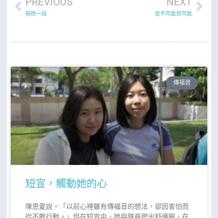
PREVIOUS
NEXT
陪她一段
從不可能到可能
傳福音
短宣，觸動她的心
陳恩愛說，「以前心裡雖有傳福音的想法，卻因害怕而
從不敢行動。」但在短宣中，她與隊員跨出舒適圈，在