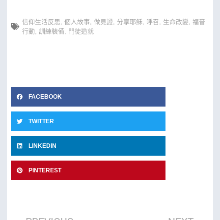
信仰生活反思
,
個人故事
,
做見證
,
分享耶穌
,
呼召
,
生命改變
,
福音
行動
,
訓練裝備
,
門徒造就
FACEBOOK
TWITTER
LINKEDIN
PINTEREST