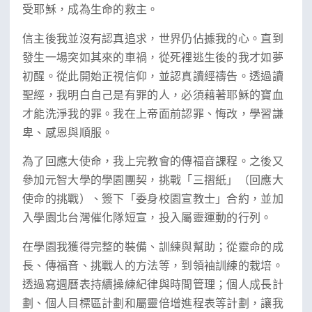
受耶穌，成為生命的救主。
信主後我並沒有認真追求，世界仍佔據我的心。直到
發生一場突如其來的車禍，從死裡逃生後的我才如夢
初醒。從此開始正視信仰，並認真讀經禱告。透過讀
聖經，我明白自己是有罪的人，必須藉著耶穌的寶血
才能洗淨我的罪。我在上帝面前認罪、悔改，學習謙
卑、感恩與順服。
為了回應大使命，我上完教會的傳福音課程。之後又
參加元智大學的學園團契，挑戰「三摺紙」（回應大
使命的挑戰）、簽下「委身校園宣教士」合約，並加
入學園北台灣催化隊短宣，投入屬靈運動的行列。
在學園我獲得完整的裝備、訓練與幫助；從靈命的成
長、傳福音、挑戰人的方法等，到領袖訓練的栽培。
透過寫週曆表持續操練紀律與時間管理；個人成長計
劃、個人目標區計劃和屬靈倍增進程表等計劃，讓我