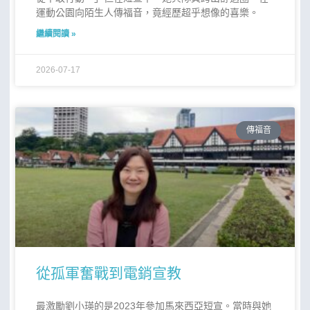
運動公園向陌生人傳福音，竟經歷超乎想像的喜樂。
繼續閱讀 »
2026-07-17
傳福音
從孤軍奮戰到電銷宣教
最激勵劉小瑛的是2023年參加馬來西亞短宣。當時與她