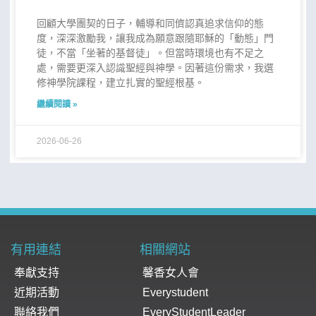
回顧大學團契的日子，輔導和同儕認真追求信仰的態
度，深深激勵我，讓我成為願意跟隨耶穌的「動態」門
徒，不當「坐著的基督徒」。但當時環境也有不足之
處，需要更深入認識聖經與神學。因著這份需求，我選
修神學院課程，建立扎實的聖經根基。
繼續閱讀 »
2026-06-26
有用連結
相關網站
奉獻支持
馨香女人會
近期活動
Everystudent
聯絡我們
EveryStudentLeader