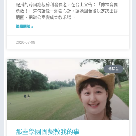
配搭的跨國總裁蘇利發長老，在台上宣告：「傳福音要
勇敢！」這句話像一劑強心針，讓她回台後決定跨出舒
適圈，把辦公室變成宣教禾場 。
繼續閱讀 »
2026-07-08
傳福音
那些學園團契教我的事