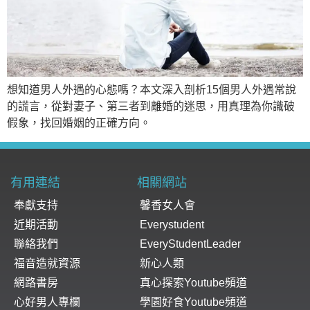
想知道男人外遇的心態嗎？本文深入剖析15個男人外遇常說
的謊言，從對妻子、第三者到離婚的迷思，用真理為你識破
假象，找回婚姻的正確方向。
有用連結
相關網站
奉獻支持
馨香女人會
近期活動
Everystudent
聯絡我們
EveryStudentLeader
福音造就資源
新心人類
網路書房
真心探索Youtube頻道
心好男人專欄
學園好食Youtube頻道