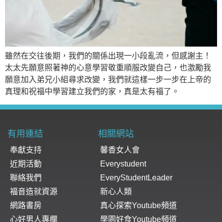
雖然在交往後期，我們的關係出現一小段亂流，但感謝主！
太太先願意照著神的心意學習敬重順服改變自己，也激勵我
願意加入弟兄小組尋求改變，我們就這樣一步一步在上帝的
真理和祝福中學習建立我們的家，真是太有福了。
有用連結
相關網站
奉獻支持
馨香女人會
近期活動
Everystudent
聯絡我們
EveryStudentLeader
福音造就資源
新心人類
網路書房
真心探索Youtube頻道
心好男人專欄
學園好食Youtube頻道