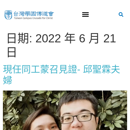
日期:
2022 年 6 月 21
日
現任同工蒙召見證- 邱聖霖夫
婦