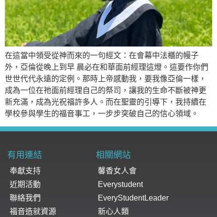
在這當中領受從神而來的一句經文：在會幕中法櫃的幔子
外，亞倫從晚上到早 晨必在和華面前經理這燈。這要作你們
世世代代永遠的定例。那時上帝感動我，要我像亞倫一樣，
成為一位在祂面前經理自己的祭司，讓我的生命不斷被神更
新充滿，成為光祝福許多人。而在聖靈的引導下，我持續在
學校參與學生的福音事工，一步步突破自己的信心領域。
有用連結
相關網站
奉獻支持
馨香女人會
近期活動
Everystudent
聯絡我們
EveryStudentLeader
福音造就資源
新心人類