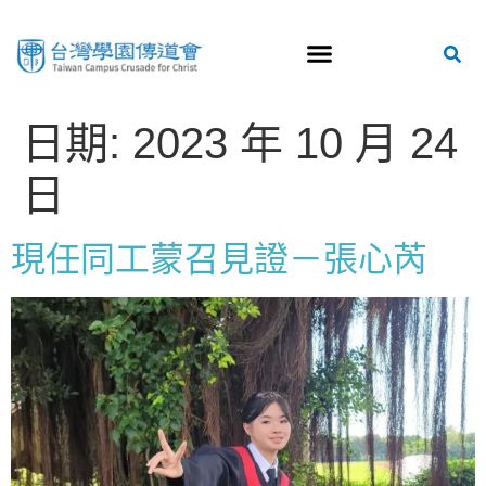
日期:
2023 年 10 月 24
日
現任同工蒙召見證－張心芮