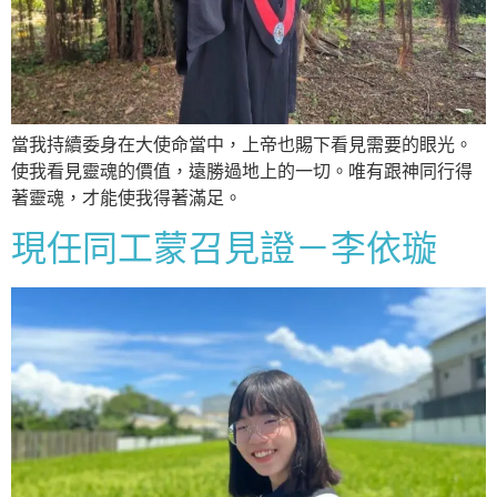
當我持續委身在大使命當中，上帝也賜下看見需要的眼光。
使我看見靈魂的價值，遠勝過地上的一切。唯有跟神同行得
著靈魂，才能使我得著滿足。
現任同工蒙召見證－李依璇