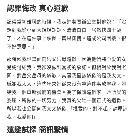
認罪悔改 真心道歉
記得當初離職的時候，我走進老闆辦公室對他說：「沒
想到我從小到大規規矩矩、清清白白，居然快四十歲
了，才在這件事上跌倒，真是慚愧。造成公司困擾、很
不好意思。」
那時候我也當面向岳父岳母道歉，因為他們將心愛的女
兒託付給我，我卻沒做到當初的承諾。但相對於我對老
闆、對岳父岳母的道歉，其實我最該道歉的是我太太。
感謝我太太，這些年來她從來沒有拿這件事攻擊我，她
給我一個重新彌補的機會。為了保護這個家，她所受的
委屈、所做的一切努力，我真的欠她一個正式的道歉。
所以我也公開向我太太道歉:「親愛的，對不起，請原諒
我，我愛你!」
遠避試探 簡訊繫情