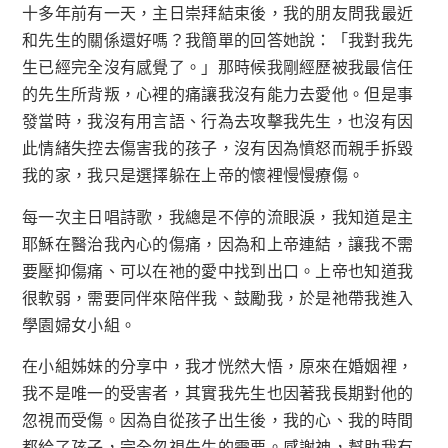
十多年前有一天，主日崇拜結束後，我的朋友問我最近
和先生的關係還好嗎？我簡單的回答她說：「我對我先
生已經完全沒有感覺了。」那時候我剛經歷被我最信任
的先生所背叛，心裡的痛讓我沒有能力去愛他。但是事
發當時，我沒有用言語、行為去攻擊我先生，也沒有因
此情緒失控去傷害我的孩子，沒有因為憤怒而親手拆毀
我的家，我只是選擇躲在上帝的懷裡慢慢療傷。
每一次主日唱詩歌，我總是不停的流眼淚，我知道是主
耶穌在醫治我內心的傷痛，因為和上帝連結，讓我不需
要壓抑傷痛、可以在祂的愛中找到出口。上帝也知道我
很軟弱，需要同伴來陪伴我、鼓勵我，於是祂帶我進入
學園婦女小組。
在小組姊妹的分享中，我才恍然大悟，原來在婚姻裡，
我不是唯一的受害者，其實我先生也因著我長期對他的
忽視而受傷。因為自從孩子出生後，我的心、我的時間
都給了孩子，完全忽視先生的需要。感謝神，幫助我有