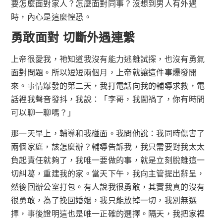
要怎麼面對家人？怎麼面對同事？沒想到男人有外遇
時，內心是這麼惶恐。
勇敢面對 切斷外遇連繫
上帝很愛我，祂知道我沒有能力逃離試探，也沒有勇氣
面對問題。所以短短兩個月，上帝就讓這件事爆發開
來。事情爆發的第二天，我打電話向我的輔導求救，電
話裡我聲音發抖，我說：「李哥，我闖禍了，你有時間
可以聊一聊嗎？」
那一天早上，輔導和我碰面。我問他說：我同時傷害了
兩個家庭，該怎麼辦？輔導告訴我，我只需要對我太太
負起責任就夠了，我唯一要做的事，就是立刻脫離這一
切糾葛，重建我的家。當天下午，我向主管提出辭呈，
然後回辦公室打包。有人說我很勇敢，其實我真的沒有
很勇敢，為了挽回婚姻，我只能放掉一切，我別無選
擇，事後證明這也是唯一正確的選擇。隔天，我把家裡