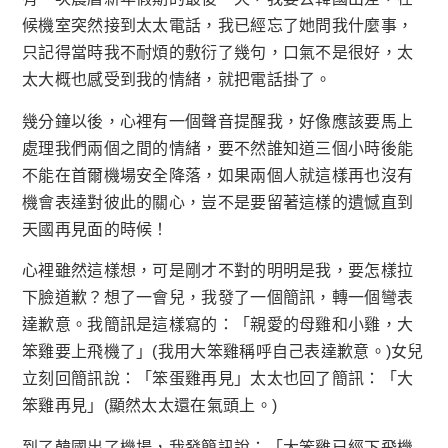
候機室突然接到太太電話，我已經忘了她問我什麼事，
只記得當時我不耐煩的敷衍了幾句，口氣不是很好，太
太大概也感受到我的情緒，就把電話掛了。
幾分鐘以後，心裡有一個聲音提醒我，好像應該要馬上
處理我們兩個之間的情緒，要不然誰知道三個小時後能
不能在首爾機場安全降落，如果兩個人就這樣再也沒有
機會表達對彼此的關心，豈不是要留著這樣的遺憾直到
天國再見面的時候！
心裡雖然這樣想，可是剛才不對的明明是我，要怎樣拉
下臉道歉？想了一會兒，我發了一個簡訊，轉一個彎表
達歉意。我簡訊是這樣寫的：「親愛的母雞和小雞，大
笨雞要上飛機了」(我用大笨雞稱呼自己表達歉意。)女兒
立刻回簡訊說：「笨蛋雞再見」太太也回了簡訊：「大
笨雞再見」(顯然太太還在氣頭上。)
到了韓國出了機場，我發簡訊說：「大笨雞已經下飛機