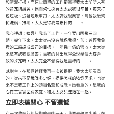
和清潔打掃，而這些簡單的工作卻贏得我太太前所未有
的肯定與讚美。偶而幫忙採買太太說我很辛苦，每天打
包垃圾、追著垃圾車跑，太太誇我很厲害，每餐飯後幫
忙洗碗、掃地，太太覺得我是最棒的……。
我心裡想：這幾年我為了工作，一年要出國飛三四十
趟，幾年下來，太太從來沒有說過我很辛苦；曾經我負
責的工廠達成公司的目標，一年幾十億的營收，太太從
來沒有誇我很厲害；當我的付出贏得全球幾個大客戶一
致的肯定時，太太完全不覺得我是最棒的……。
感謝主、在那個禮拜我再一次被提醒，我太太所看重
的，從來不是我賺多少錢，提供怎樣的物質需求，也從
來不是我工作上的頭銜名聲和成就。她看重的，是我的
心真真實實回歸家庭、和太太女兒連結在一起。
立即表達關心 不留遺憾
有一次農曆新年假期的最後一天，我要去韓國出差，在