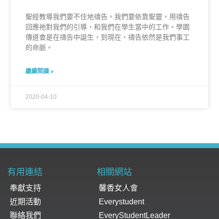
聖經教導我們要不住地禱告。我們要依靠聖靈，用禱告
回應祂對我們的引導，和我們在學生當中的工作。學園
傳道會是在禱告中誕生，到現在，禱告依然是我們事工
的命脈。
繼續閱讀 »
2020-04-10
有用連結
相關網站
奉獻支持
馨香女人會
近期活動
Everystudent
聯絡我們
EveryStudentLeader