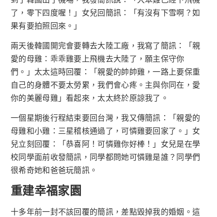
了，零下四度喔！」女兒回簡訊：「有沒有下雪啊？如
果有要拍照回來。」
兩天後韓國開完會要轉去大陸工廠，我寫了簡訊：「親
愛的母雞：乖乖雞要上飛機去大陸了，願主保守你
們。」太太這時回覆：「親愛的帥帥雞，一路上要保重
自己的身體不要太勞累，我們會心疼。主與你同在，愛
你的美麗母雞」看起來，太太終於原諒我了。
一個星期後行程結束要回台灣，我又傳簡訊：「親愛的
母雞和小雞：三星稽核通過了，可憐雞要回家了。」女
兒立刻回覆：「恭喜阿！可憐雞你好棒！」女兒是在學
校同學面前收發簡訊，同學都問她可憐雞是誰？同學們
很希奇她和爸爸玩簡訊。
重建幸福家園
十多年前一封不該回覆的簡訊，差點毀掉我的婚姻。這