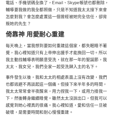
電話、手機號碼全換了，Email、Skype帳號也都刪除，
輔導要我做的我全都照做，只是不知道我太太接下來會
怎麼對我？會怎麼處置這一個曾經被她完全信任，卻背
叛她的先生？
倚靠神 用愛耐心重建
每天晚上，當我想到要如何重建這個家，都失眠睡不著
覺，我心裡知道只有上帝伸出援手才能挽回一切。所以
我主動找輔導表明願意受洗，就在那一年的聖誕節，我
太太、我女兒，我們全家一起受洗歸入主的名下。
事件發生以後，我和太太的相處表面上沒有改變，我們
也都逃避不再談起這一個痛。但接下來半年多的時間，
我太太常常會半夜醒來，用力捏我一下，或用力捶我一
下，然後轉身繼續睡覺。雖然太太沒說出口，但我可以
感覺到她心裡真的很痛。我心裡知道，愛和信任一旦被
破壞，是需要時間和耐心慢慢重建。