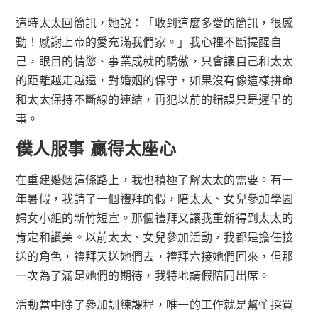
這時太太回簡訊，她說：「收到這麼多愛的簡訊，很感
動！感謝上帝的愛充滿我們家。」我心裡不斷提醒自
己，眼目的情慾、事業成就的驕傲，只會讓自己和太太
的距離越走越遠，對婚姻的保守，如果沒有像這樣拼命
和太太保持不斷線的連結，再犯以前的錯誤只是遲早的
事。
僕人服事 贏得太座心
在重建婚姻這條路上，我也積極了解太太的需要。有一
年暑假，我請了一個禮拜的假，陪太太、女兒參加學園
婦女小組的新竹短宣。那個禮拜又讓我重新得到太太的
肯定和讚美。以前太太、女兒參加活動，我都是擔任接
送的角色，禮拜天送她們去，禮拜六接她們回來，但那
一次為了滿足她們的期待，我特地請假陪同出席。
活動當中除了參加訓練課程，唯一的工作就是幫忙採買