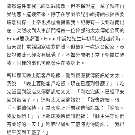
雖然這件事我已經認罪悔改，但不保證這一輩子就不再
受誘惑。這幾年來，除了在學園弟兄小組持續被提醒要
遠離試探，上帝也找機會提醒我。記得有一次到越南出
差，突然收到人事部門轉寄一位幹部的太太傳給公司的
Email要我處理，Email中說她先生年初剛派駐越南時，
每天都打電話回家噓寒問暖，但最近一次返台回家，竟
然說彼此已經沒有感覺了，不如分開吧！當下聖靈提醒
我，同樣的事也可能發生在我身上。
所以那天晚上陪客戶吃飯，剛到餐廳就傳簡訊給太太，
我說：「晚上要陪客戶吃飯，現在已經到餐廳了」；吃
完飯回到飯店又傳簡訊給太太：「剛吃完飯，已經平安
回到飯店了。」這時太太回簡訊說：「報告詳細、很
乖、繼續保持。」當天晚上睡前我傳簡訊說：「晚安、
我愛你們！」早上起床我傳簡訊祝福：「願主保守你們
有美好的一天！」吃完早餐到工廠時再傳簡訊：「我已
經平安到工廠了。」