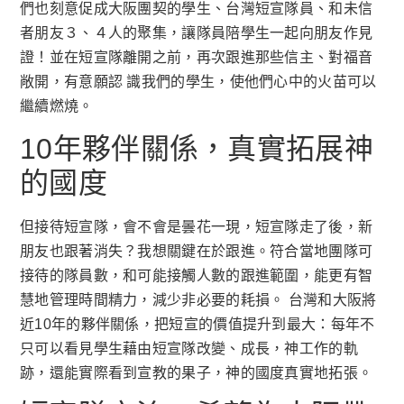
們也刻意促成大阪團契的學生、台灣短宣隊員、和未信
者朋友３、４人的聚集，讓隊員陪學生一起向朋友作見
證！並在短宣隊離開之前，再次跟進那些信主、對福音
敞開，有意願認 識我們的學生，使他們心中的火苗可以
繼續燃燒。
10年夥伴關係，真實拓展神
的國度
但接待短宣隊，會不會是曇花一現，短宣隊走了後，新
朋友也跟著消失？我想關鍵在於跟進。符合當地團隊可
接待的隊員數，和可能接觸人數的跟進範圍，能更有智
慧地管理時間精力，減少非必要的耗損。 台灣和大阪將
近10年的夥伴關係，把短宣的價值提升到最大：每年不
只可以看見學生藉由短宣隊改變、成長，神工作的軌
跡，還能實際看到宣教的果子，神的國度真實地拓張。