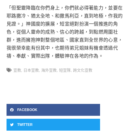
「但聖靈降臨在你們身上，你們就必得著能力，並要在
耶路撒冷、猶太全地、和撒馬利亞，直到地極，作我的
見證。」神國度的擴展，短宣絕對扮演一個推進的角
色，從個人靈命的成熟、信心的跨越，到點燃周圍社
群，進而擁抱神對整個地區、國家直到全世界的心意，
我很榮幸能有份其中，也期待弟兄姐妹有機會透過代
禱、奉獻、實際出隊，體驗神在各地的作為。
宣教
,
日本宣教
,
海外宣教
,
短宣隊
,
跨文化宣教
FACEBOOK
TWITTER