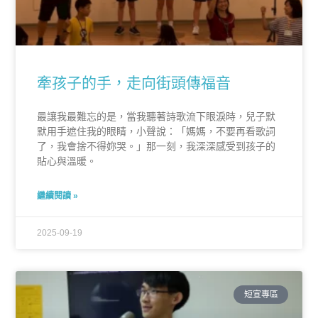
牽孩子的手，走向街頭傳福音
最讓我最難忘的是，當我聽著詩歌流下眼淚時，兒子默
默用手遮住我的眼睛，小聲說：「媽媽，不要再看歌詞
了，我會捨不得妳哭。」那一刻，我深深感受到孩子的
貼心與溫暖。
繼續閱讀 »
2025-09-19
短宣專區