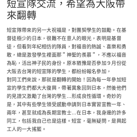
短宣隊交流，希望為大阪帶
來翻轉
短宣隊帶來的另一大祝福是，對團契學生的鼓勵。在基
督徒極少的日本，很難不在意人的眼光，表明是基督
徒，但看到年紀相仿的隊員，對福音的熱誠、喜樂和勇
敢，總是激發學生裡面那＂神聖的羨慕＂，不應以福音
為恥，活出神子民的身份。原本猶豫是否參加９月份從
大阪去台灣的短宣隊的學生，都紛紛報名參加，
對同工們來說，那就是翻轉的開始！因為每一年參加短
宣的學生們都大大復興，帶著異象回到日本，然後他們
的見證又激勵了台灣的學生…形成良性循環。奇妙的
是，其中有些學生領受感動申請到日本實習宣教一年、
兩年，甚至就成為長期宣教士…在日本，我身邊的許多
同工，包括我自己也是這樣。短宣，毫無疑問，是興起
工人的一大搖籃。