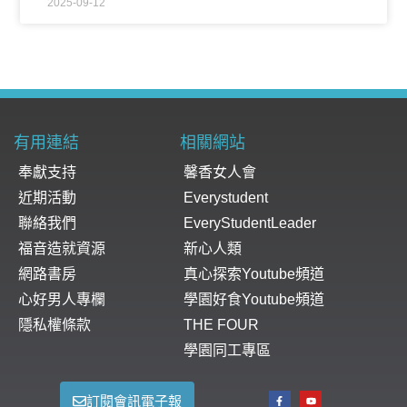
2025-09-12
有用連結
相關網站
奉獻支持
馨香女人會
近期活動
Everystudent
聯絡我們
EveryStudentLeader
福音造就資源
新心人類
網路書房
真心探索Youtube頻道
心好男人專欄
學園好食Youtube頻道
隱私權條款
THE FOUR
學園同工專區
訂閱會訊電子報