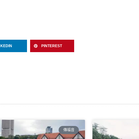
NKEDIN
PINTEREST
傳福音