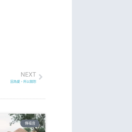
NEXT
因為愛，所以饒恕
傳福音