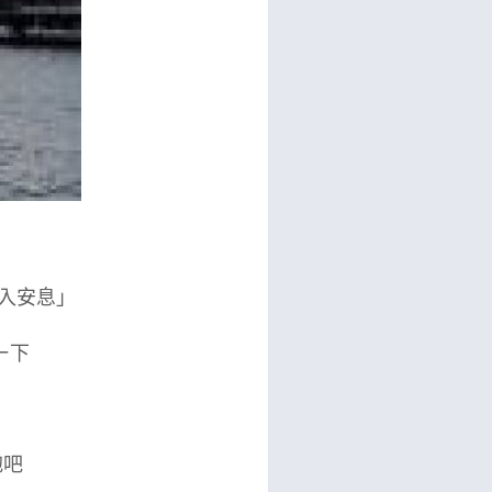
入安息」
一下
抱吧