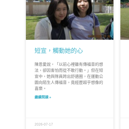
短宣，觸動她的心
陳恩愛說，「以前心裡雖有傳福音的想
法，卻因害怕而從不敢行動。」但在短
宣中，她與隊員跨出舒適圈，在運動公
園向陌生人傳福音，竟經歷超乎想像的
喜樂。
繼續閱讀 »
2026-07-17