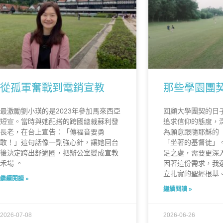
從孤軍奮戰到電銷宣教
那些學園團
最激勵劉小瑛的是2023年參加馬來西亞
回顧大學團契的日
短宣。當時與她配搭的跨國總裁蘇利發
追求信仰的態度，
長老，在台上宣告：「傳福音要勇
為願意跟隨耶穌的
敢！」這句話像一劑強心針，讓她回台
「坐著的基督徒」
後決定跨出舒適圈，把辦公室變成宣教
足之處，需要更深
禾場 。
因著這份需求，我
立扎實的聖經根基
繼續閱讀 »
繼續閱讀 »
2026-07-08
2026-06-26