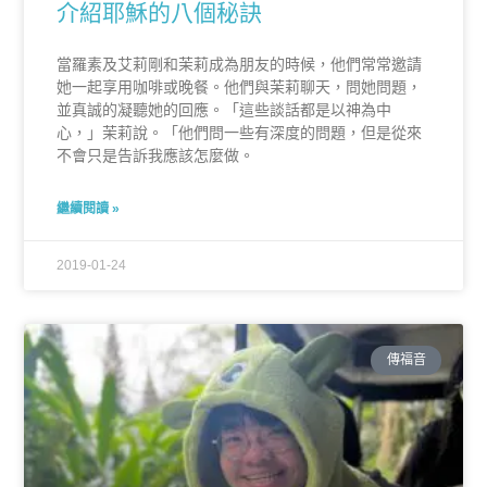
介紹耶穌的八個秘訣
當羅素及艾莉剛和茉莉成為朋友的時候，他們常常邀請
她一起享用咖啡或晚餐。他們與茉莉聊天，問她問題，
並真誠的凝聽她的回應。「這些談話都是以神為中
心，」茉莉說。「他們問一些有深度的問題，但是從來
不會只是告訴我應該怎麼做。
繼續閱讀 »
2019-01-24
傳福音