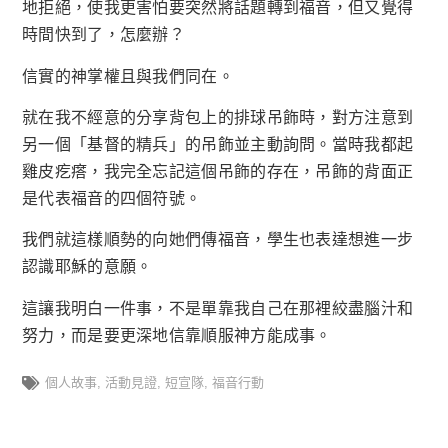
地拒絕，使我更害怕要突然將話題轉到福音，但又覺得
時間快到了，怎麼辦？
信實的神掌權且與我們同在。
就在我不經意的分享背包上的排球吊飾時，對方注意到
另一個「基督的精兵」的吊飾並主動詢問。當時我都起
雞皮疙瘩，我完全忘記這個吊飾的存在，吊飾的背面正
是代表福音的四個符號。
我們就這樣順勢的向她們傳福音，學生也表達想進一步
認識耶穌的意願。
這讓我明白一件事，不是單靠我自己在那裡絞盡腦汁和
努力，而是要更深地信靠順服神方能成事。
個人故事
,
活動見證
,
短宣隊
,
福音行動