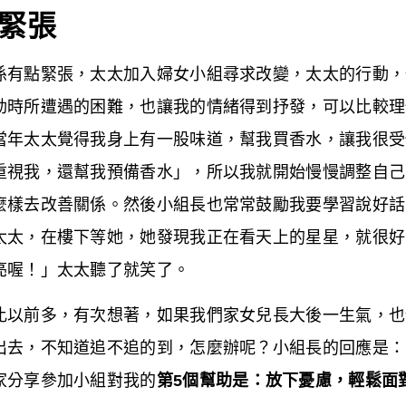
緊張
係有點緊張，太太加入婦女小組尋求改變，太太的行動，
動時所遭遇的困難，也讓我的情緒得到抒發，可以比較理
當年太太覺得我身上有一股味道，幫我買香水，讓我很受
重視我，還幫我預備香水」，所以我就開始慢慢調整自己
麼樣去改善關係。然後小組長也常常鼓勵我要學習說好話
太太，在樓下等她，她發現我正在看天上的星星，就很好
亮喔！」太太聽了就笑了。
比以前多，有次想著，如果我們家女兒長大後一生氣，也
出去，不知道追不追的到，怎麼辦呢？小組長的回應是：
家分享參加小組對我的
第5個幫助是：
放下憂慮，輕鬆面