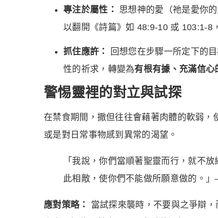
專注於屬性：
思想神的愛（祂是愛你的
以翻開《詩篇》如 48:9-10 或 103
抓住應許：
回想您在步驟一所定下的目
性的祈求，轉變為
有根有據、充滿信心
警惕靈裡的對立與試探
在禁食期間，撒但往往會藉著肉體的軟弱，
或是對日常事物感到異常的渴望。
「我說，你們當順著聖靈而行，就不放
此相敵，使你們不能做所願意做的。」— 加
應對策略：
當試探來襲時，不要與之爭辯，