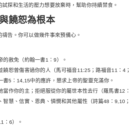
的試探和生活的壓力想要放棄時，幫助你持續禁食。
與饒恕為根本
的禱告。你可以做幾件事來預備心。
帝的赦免（約翰一書1：9）。
恕曾傷害過你的人（馬可福音11:25；路福音11：4； 
一書5：14,15中的應許，懇求上帝的聖靈充滿你。
當作你的主；拒絕服從你的屬世本性去行（羅馬書12：1
、信實、恩典、憐憫和其他屬性（詩篇48：9,10； 10
1：6）。