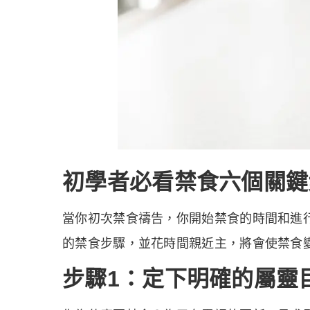
初學者必看
禁食
六個關鍵
當你初次禁食禱告，你開始禁食的時間和進
的禁食步驟，並花時間親近主，將會使禁食
步驟1：定下明確的屬靈