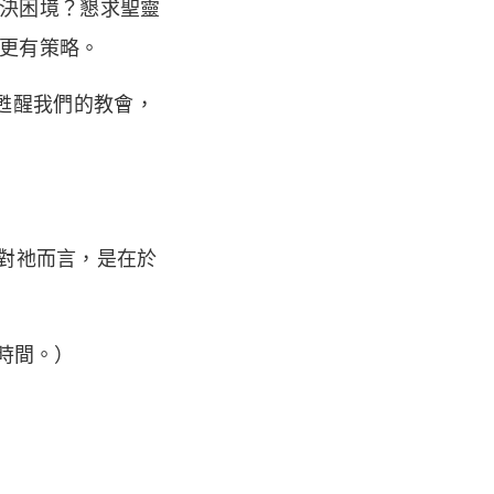
決困境？懇求聖靈
更有策略。
甦醒我們的教會，
。對祂而言，是在於
時間。）