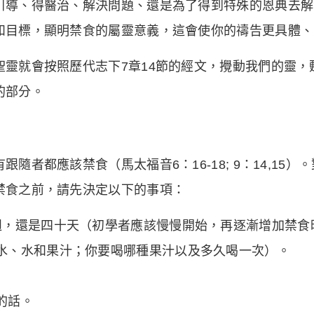
引導、得醫治、解決問題、還是為了得到特殊的恩典去解
和目標，顯明禁食的屬靈意義，這會使你的禱告更具體、
靈就會按照歷代志下7章14節的經文，攪動我們的靈，
的部分。
者都應該禁食（馬太福音6：16-18; 9：14,15）
禁食之前，請先決定以下的事項：
週，還是四十天（初學者應該慢慢開始，再逐漸增加禁食
水、水和果汁；你要喝哪種果汁以及多久喝一次）。
的話。