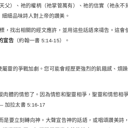
天父）、祂的權柄（祂掌管萬有）、祂的信實（祂永不
:1-8，細細品味詩人對上帝的讚美。
標，找出相關的經文應許，並用這些話語來禱告。這會
的宣告
（約翰一書 5:14-15）。
使屬靈的爭戰加劇。您可能會經歷更強烈的飢餓感、煩躁
縱肉體的情慾了。因為情慾和聖靈相爭，聖靈和情慾相
拉太書 5:16-17
而是要立刻轉向神。大聲宣告神的話語，或唱頌讚美詩