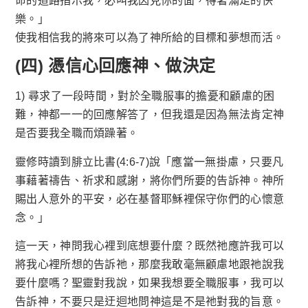
命的道路指示我，必叫我因見你的面，得著滿足的快
樂。」
使我相信我的將來可以為了神所給的目標和夢想而活。
(四) 憑信心回應神、做決定
1) 尋求了一段時間，對於全職服事的擔憂和顧慮的困
難，神都一一的回應解答了，但我還是因為無法肯定神
是否要我全職而煩躁著。
靈修時讀到腓立比書(4:6-7)說「應當一無掛慮，只要凡
事藉著禱告、祈求和感謝，將你們所要的告訴神。神所
賜出人意外的平安，必在基督耶穌裡保守你們的心懷意
念。」
這一天，神問我心裡到底想要什麼？既然祂應許我可以
將我心裡所想的告訴祂，那麼我敢毫無顧慮地跟祂說我
要什麼嗎？聖靈對我說，如果我想要全職服事，我可以
告訴神，不要只是迂迴地問神這是不是祂對我的旨意。