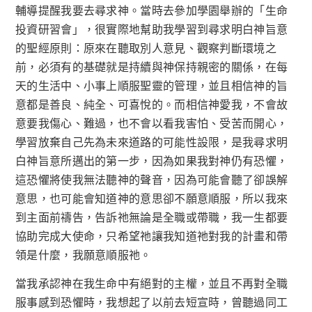
輔導提醒我要去尋求神。當時去參加學園舉辦的「生命
投資研習會」，很實際地幫助我學習到尋求明白神旨意
的聖經原則：原來在聽取別人意見、觀察判斷環境之
前，必須有的基礎就是持續與神保持親密的關係，在每
天的生活中、小事上順服聖靈的管理，並且相信神的旨
意都是善良、純全、可喜悅的。而相信神愛我，不會故
意要我傷心、難過，也不會以看我害怕、受苦而開心，
學習放棄自己先為未來道路的可能性設限，是我尋求明
白神旨意所邁出的第一步，因為如果我對神仍有恐懼，
這恐懼將使我無法聽神的聲音，因為可能會聽了卻誤解
意思，也可能會知道神的意思卻不願意順服，所以我來
到主面前禱告，告訴祂無論是全職或帶職，我一生都要
協助完成大使命，只希望祂讓我知道祂對我的計畫和帶
領是什麼，我願意順服祂。
當我承認神在我生命中有絕對的主權，並且不再對全職
服事感到恐懼時，我想起了以前去短宣時，曾聽過同工