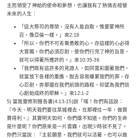
主而領受了神給的使命和夢想，也讓我有了熱情去經營
未來的人生：
「這大祭司的尊榮，沒有人能自取。惟要蒙神所
召，像亞倫一樣。」來2:18
「所以，你們不可丟棄勇敢的心。存這樣的心必得
大賞賜。你們必須忍耐，使你們行完了神的旨意，
就可以得著所應許的。」來10:35-36
「我們既有這許多的見證人，如同雲彩圍著我們，
就當放下各樣的重擔，脫去容易纏累我們的罪，存
心忍耐，奔那擺在我們前頭的路程，仰望為我們信
心創始成終的耶穌。」來12:1-2
5) 當我靈修到雅各書(4:13-15)說「嗐！你們有話說：
『今天、明天我們要往某城裡去，在那裡住一年，做買
賣得利。』其實明天如何，你們還不知道。你們的生命
是什麼呢？你們原來是一片雲霧，出現少時就不見了。
你們只當說：『主若願意，我們就可以活著，也可以做