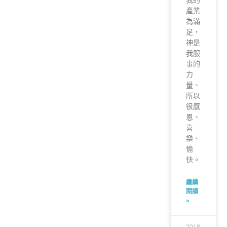
我的
產業
為滿
足，
神是
我服
事的
力
量、
所以
很感
恩、
喜
樂、
愉
快。
繼續
閱讀
»