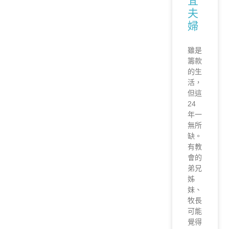
宜
夫
婦
雖是
籌款
的生
活，
但這
24
年一
無所
缺。
有教
會的
弟兄
姊
妹、
牧長
可能
覺得