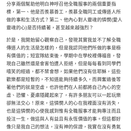
分享兩個幫助他明白神呼召他全職服事的兩個重要指
標，第一、他是否羨慕善工，羨慕全職同工或傳道人所
做的事和生活方式？第二、他內心對人靈魂的憐憫(愛人
靈魂的心)是否持續著，甚至越來越強烈？
於是，我開始留心觀察自己，發現其實我並不了解全職
傳道人的生活是怎樣的，但是我認同他們所做的事是極
有價值的；短宣隊結束後，學期中在學校裡傳福音，發
現自己雖然還是會害怕遭人拒絕，但是每每看到同學們
嘻笑的經過，都不禁會想，如果他們沒有信耶穌，這些
歡樂都是短暫的，不知道能夠持續多久，而興奮過後等
著他們的就是空虛，也許他們在人前都將自己內心的空
虛、恐懼、憂慮隱藏起來了，有許多朋友可以一起玩樂
卻無法交心！原來，這憐憫人的心在我裡面沒有消失，
也是這憐憫的心使我感到惟有全職服事才能夠專注而且
投注一生，做這與人有益且有永恆價值的事。但這都好
像只是我自己的想法，沒有神的保證，我實在沒有勇氣