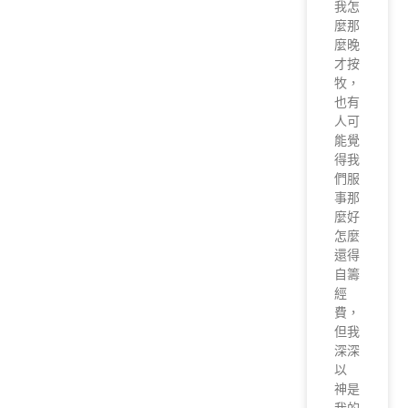
我怎
麼那
麼晚
才按
牧，
也有
人可
能覺
得我
們服
事那
麼好
怎麼
還得
自籌
經
費，
但我
深深
以
神是