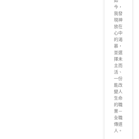
如
今，
我發
現神
放在
心中
的渴
慕，
並選
擇未
主而
活、
一份
能改
變人
生命
的職
業－
全職
傳道
人。