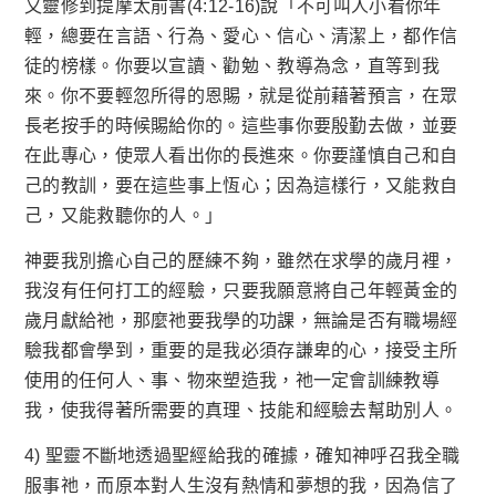
又靈修到提摩太前書(4:12-16)說「不可叫人小看你年
輕，總要在言語、行為、愛心、信心、清潔上，都作信
徒的榜樣。你要以宣讀、勸勉、教導為念，直等到我
來。你不要輕忽所得的恩賜，就是從前藉著預言，在眾
長老按手的時候賜給你的。這些事你要殷勤去做，並要
在此專心，使眾人看出你的長進來。你要謹慎自己和自
己的教訓，要在這些事上恆心；因為這樣行，又能救自
己，又能救聽你的人。」
神要我別擔心自己的歷練不夠，雖然在求學的歲月裡，
我沒有任何打工的經驗，只要我願意將自己年輕黃金的
歲月獻給祂，那麼祂要我學的功課，無論是否有職場經
驗我都會學到，重要的是我必須存謙卑的心，接受主所
使用的任何人、事、物來塑造我，祂一定會訓練教導
我，使我得著所需要的真理、技能和經驗去幫助別人。
4) 聖靈不斷地透過聖經給我的確據，確知神呼召我全職
服事祂，而原本對人生沒有熱情和夢想的我，因為信了