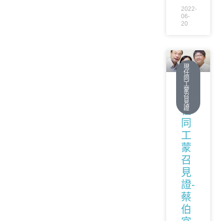
2022-
06-
20
現
任
同
工
蒙
現
召
見
證
任
同
工
蒙
召
見
證-
蔡
伯