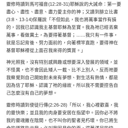
靈修時讀到馬可福音(12:28-31)耶穌說的大誡命：第一要
盡心、盡性、盡意、盡力愛主你的神；又讀到腓立比書
(3:8、13-14)保羅說「不但如此，我也將萬事當作有損
的，因我已認識我主基督耶穌為至寶。我為祂已經丟棄
萬事，看做糞土，為要得著基督；……我只有一件事，
就是忘記背後、努力面前的，向著標竿直跑，要得神在
基督耶穌裡從上面召我來得的獎賞。」
神光照我，沒有特別感興趣或想要深入發展的領域，並
不怪異，也不會因此矮人一截、比不上別人，反而祂要
我察覺到自己開始對未來有夢想、對生活有熱情，都是
因為信了耶穌、認識了祂的緣故，所以我不需要控告自
己怎麼沒有自己的夢想。
靈修時讀到使徒行傳(2:26-28)「所以，我心裡歡喜，我
的靈快樂；並且我的肉身要安居在指望中。因你必不將
我的靈魂撇在陰間，也不叫你的聖者見朽壞。你已將生