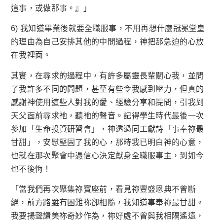
這事，或做那事。』」
6) 我知道畢業後就要全職服事，不用再想什麼冠冕堂皇
的理由為自己安排其他的中間過程，神把那急迫的心放
在我裡面。
其實，在尋求的過程中，有許多屬靈長輩關心我，並問
了我許多不同的問題，甚至有些令我感到壓力，但真的
感謝神使用這些人對我的愛、經驗分享和提問，引我到
天父面前尋求祂，聽祂的聲音。記得學生時代最後一次
參加「生命投資研習會」，神透過同工獻詩「事奉祢最
甘甜」，安慰堅固了我的心，那時我已明白神的心意，
也就在那次聚會中憑信心決定獻身全職服事主，到如今
也不後悔！
「當我們再次聚集祢寶座前，看見祢豐盛恩典不曾斷
絕，前方路雖有困難祢卻相隨，我知道事奉祢最甘甜。
我要揚聲讚美祢奇妙作為，祢好處不曾與我相隔遙遠，