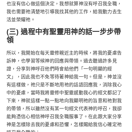
也沒有信心做這個決定，我想就算神沒有呼召我全職，
我也需要祂清楚地引導我找其他的工作，給我動力去生
活並榮耀祂。
(三) 過程中有聖靈用神的話一步步帶
領
所以，我開始在每天靈修親近主的時候，將我的憂慮告
訴神，也學習等候神的回應與帶領。過去聽過許多見
證，分享到神呼召他們時會給他們「一句明顯的經
文」，因此我也不免等待著神給我一句。但是，神並沒
有這樣做，祂只是不斷地用祂的話語回應我，消除我心
中的憂慮，當時我將靈修中聖靈感動我心的經文都記了
下來，神就這樣一點一點地向我顯明祂的旨意和祂對我
的帶領，所以雖然沒有某一句經文代表神的呼召，我卻
能夠憑信心相信神呼召我全職服事了。在此跟大家分享
神是怎樣除去我的憂慮和恐懼，怎樣賜給我信心確定祂