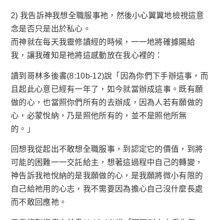
2) 我告訴神我想全職服事祂，然後小心翼翼地檢視這意
念是否只是出於私心。
而神就在每天我靈修讀經的時候，一一地將確據賜給
我，讓我確知是祂將這感動放在我心裡的：
讀到哥林多後書(8:10b-12)說「因為你們下手辦這事，而
且起此心意已經有一年了，如今就當辦成這事。既有願
做的心，也當照你們所有的去辦成，因為人若有願做的
心，必蒙悅納，乃是照他所有的，並不是照他所無
的。」
回想我從起出不敢想全職服事，到認定它的價值，到將
可能的困難一一交託給主，想著這過程中自己的轉變，
神告訴我祂悅納的是我願做的心，是我願將微小有限的
自己給祂用的心志，我不需要因為擔心自己沒什麼長處
而不敢回應祂。