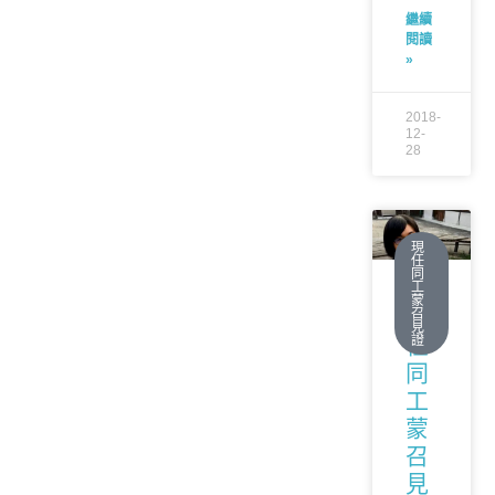
繼續
閱讀
»
2018-
12-
28
現
任
同
工
蒙
現
召
見
證
任
同
工
蒙
召
見