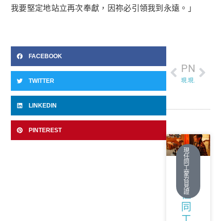
我要堅定地站立再次奉獻，因祢必引領我到永遠。」
FACEBOOK
PREVIOUS
NEXT
TWITTER
現任同工蒙召見證-何惠敏
現任同工蒙召見證-蔡伯宜夫婦
LINKEDIN
PINTEREST
現
任
同
工
蒙
現
召
見
證
任
同
工