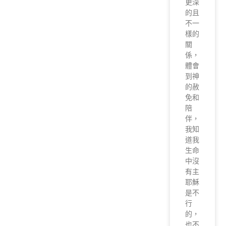
更深
的且
不一
樣的
關
係，
體會
到神
的赦
免和
陪
伴，
我知
道我
生命
中沒
有主
耶穌
是不
行
的，
也不