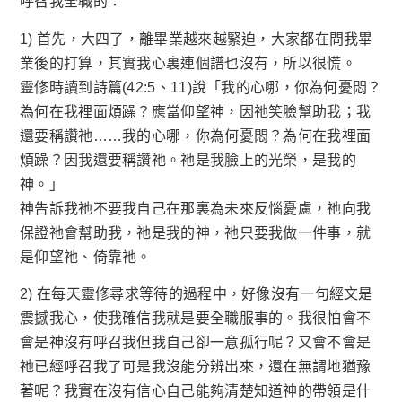
呼召我全職的：
1) 首先，大四了，離畢業越來越緊迫，大家都在問我畢
業後的打算，其實我心裏連個譜也沒有，所以很慌。
靈修時讀到詩篇(42:5、11)說「我的心哪，你為何憂悶？
為何在我裡面煩躁？應當仰望神，因祂笑臉幫助我；我
還要稱讚祂……我的心哪，你為何憂悶？為何在我裡面
煩躁？因我還要稱讚祂。祂是我臉上的光榮，是我的
神。」
神告訴我祂不要我自己在那裏為未來反惱憂慮，祂向我
保證祂會幫助我，祂是我的神，祂只要我做一件事，就
是仰望祂、倚靠祂。
2) 在每天靈修尋求等待的過程中，好像沒有一句經文是
震撼我心，使我確信我就是要全職服事的。我很怕會不
會是神沒有呼召我但我自己卻一意孤行呢？又會不會是
祂已經呼召我了可是我沒能分辨出來，還在無謂地猶豫
著呢？我實在沒有信心自己能夠清楚知道神的帶領是什