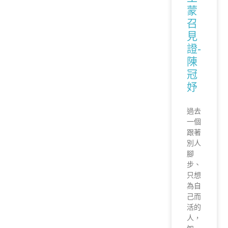
蒙
召
見
證-
陳
冠
妤
過去
一個
跟著
別人
腳
步、
只想
為自
己而
活的
人，