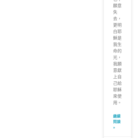
願意
失
去，
更明
白耶
穌是
我生
命的
光，
我願
意獻
上自
己給
耶穌
來使
用。
繼續
閱讀
»