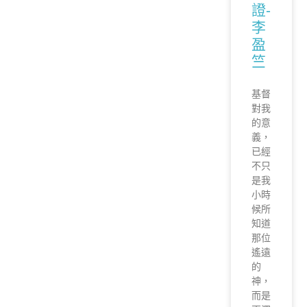
證-
李
盈
竺
基督
對我
的意
義，
已經
不只
是我
小時
候所
知道
那位
遙遠
的
神，
而是