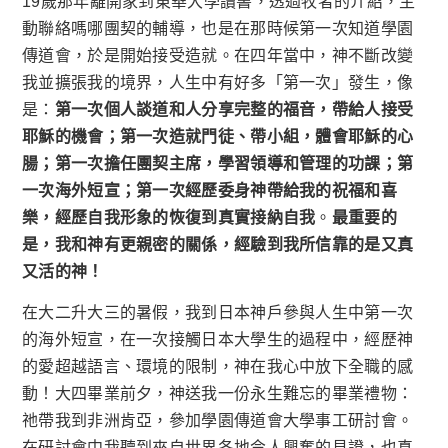
19歲那年離開家到東華大學讀書，透過牧者的介紹，主
動聯絡嗎哪團契的輔導，也是在那時候第一次知道學園
傳道會，於是開始接受造就。在四年當中，神不斷改變
我並擴張我的境界，人生中有好多「第一次」發生，像
是：
第一次個人談道和人分享完整的福音，帶給人接受
耶穌的機會；第一次造就門徒、帶小組，體會耶穌的心
腸；第一次擔任團契主席，學習領導和管理的功課；第
一次海外短宣；第一次經歷委身神帶給我的祝福和喜
樂，經歷自我形象的恢復到真實接納自我
。
最重要的
是，我和神有更親密的關係，經驗到我所信靠的是又真
又活的神！
在大二升大三的暑假，我到日本神戶參與人生中第一次
的海外短宣，在一次接觸日本大學生的過程中，經歷神
的愛超越語言、環境的限制，神在我心中放下全職的感
動！大四畢業前夕，神送我一份永生難忘的畢業禮物：
祂帶我到非洲肯亞，參加學園傳道會大學事工研討會。
在研討會中我聽到來自世界各地令人興奮的見證，也真