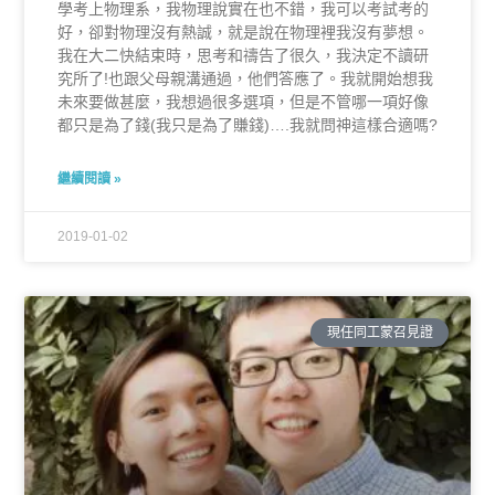
學考上物理系，我物理說實在也不錯，我可以考試考的
好，卻對物理沒有熱誠，就是說在物理裡我沒有夢想。
我在大二快結束時，思考和禱告了很久，我決定不讀研
究所了!也跟父母親溝通過，他們答應了。我就開始想我
未來要做甚麼，我想過很多選項，但是不管哪一項好像
都只是為了錢(我只是為了賺錢)….我就問神這樣合適嗎?
繼續閱讀 »
2019-01-02
現任同工蒙召見證