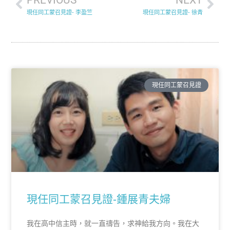
現任同工蒙召見證- 李盈竺
現任同工蒙召見證- 徐青
現任同工蒙召見證
現任同工蒙召見證-鍾展青夫婦
我在高中信主時，就一直禱告，求神給我方向。我在大