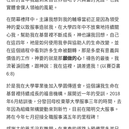
實體會僕人領袖的風範。
在閉幕禮拜中，主讓我想到我的輔導當初正是因為領受
神的愛以致服事造就我，在大學四年中不放棄地持續關
心我，幫助我在基督裡不斷成長，神也讓我回想，自己
在這四年，衪是如何使用我參與協助人的生命改變，並
在這個過程中看到許多生命被翻轉，那是多麼有意義與
價值的工作，神要的就是那
願做的心
！禱告的最後，我
流著淚回應，跟神說：我在這裡，請差遣我！(以賽亞書
6:8)
於是我在大學畢業後加入學園傳道會，這個讓我生命在
基督裡持續成長的福音機構。展開近一年的受訓，2018
年6月結訓後，分發回母校東華大學服事三年的時間，去
年因為組織架構變動來到新竹，目前在陽明交大服事。
將在今年七月迎接全職服事滿五年的里程碑！
感謝主的恩手沒有離開，在事奉的道路上預備眾多弟兄