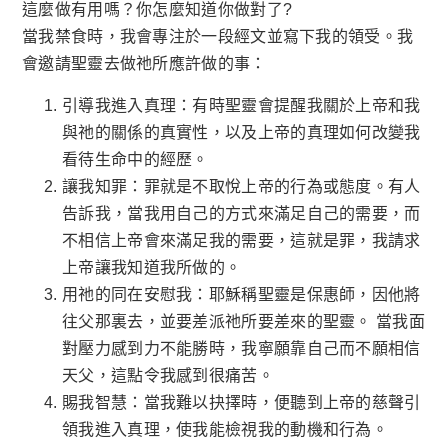
這麼做有用嗎？你怎麼知道你做對了?
當我禁食時，我會專注於一段經文並寫下我的領受。我
會邀請聖靈去做祂所應許做的事：
引導我進入真理：有時聖靈會提醒我關於上帝和我
與祂的關係的真實性，以及上帝的真理如何改變我
看待生命中的經歷。
讓我知罪：罪就是不取悅上帝的行為或態度。有人
告訴我，當我用自己的方式來滿足自己的需要，而
不相信上帝會來滿足我的需要，這就是罪，我請求
上帝讓我知道我所做的。
用祂的同在安慰我：耶穌稱聖靈是保惠師，因他將
往父那裏去，並要差派祂所要差來的聖靈。 當我面
對壓力感到力不能勝時，我寧願靠自己而不願相信
天父，這點令我感到很痛苦。
賜我智慧：當我難以抉擇時，便聽到上帝的慈聲引
領我進入真理，使我能檢視我的動機和行為。