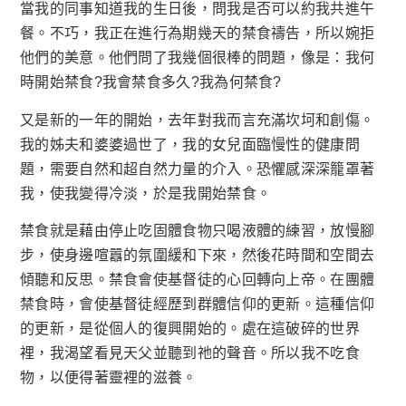
當我的同事知道我的生日後，問我是否可以約我共進午
餐。不巧，我正在進行為期幾天的禁食禱告，所以婉拒
他們的美意。他們問了我幾個很棒的問題，像是：我何
時開始禁食?我會禁食多久?我為何禁食?
又是新的一年的開始，去年對我而言充滿坎坷和創傷。
我的姊夫和婆婆過世了，我的女兒面臨慢性的健康問
題，需要自然和超自然力量的介入。恐懼感深深籠罩著
我，使我變得冷淡，於是我開始禁食。
禁食就是藉由停止吃固體食物只喝液體的練習，放慢腳
步，使身邊喧囂的氛圍緩和下來，然後花時間和空間去
傾聽和反思。禁食會使基督徒的心回轉向上帝。在團體
禁食時，會使基督徒經歷到群體信仰的更新。這種信仰
的更新，是從個人的復興開始的。處在這破碎的世界
裡，我渴望看見天父並聽到祂的聲音。所以我不吃食
物，以便得著靈裡的滋養。