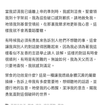
當我認清我已遠離上帝的準則時，我感到沮喪。聖靈領
我到十字架前，我為這些破口感到歉疚，請祂赦免我。
祂領我到基督空墳前，在那裏我懇求祂更新我心意，這
樣我就不會再重蹈覆轍。
有時候我必須有勇氣來告訴別人他們不想聽的事，這會
讓我與別人的對話變得困難起來，因為我必須為著我這
樣看似不友善的言語舉止請人 諒解。這樣的對話有時會
很順利，有時是有困難的。無論如何，我為天父而活，
只要祂喜悅，我就感到滿足。
禁食的功效是什麼? 這是一種讓我透過身體沉澱的屬靈
操練，告訴上帝我有多麼需要祂，想傾聽祂的話語，並
遵行祂的旨意。祂使我的心甦醒，潔淨我的意念，賜我
勇氣面對這個破碎的世界。