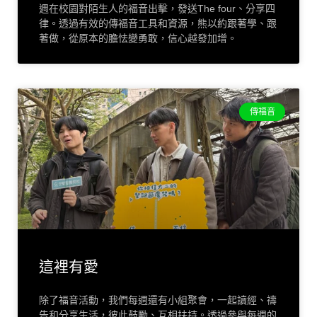
週在校園對陌生人的福音出擊，發送The four、分享四
律。透過有效的傳福音工具和資源，熊以約跟著學、跟
著做，從原本的膽怯變勇敢，信心越發加增。
傳福音
這裡有愛
除了福音活動，我們每週還有小組聚會，一起讀經、禱
告和分享生活，彼此鼓勵、互相扶持。透過參與每週的