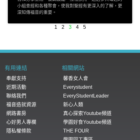
小組查經和各種聚會，使我對聖經有更深入的了解，更
深知傳福音的重要。
1
2
3
4
5
有用連結
相關網站
奉獻支持
馨香女人會
近期活動
Everystudent
聯絡我們
EveryStudentLeader
福音造就資源
新心人類
網路書房
真心探索Youtube頻道
心好男人專欄
學園好食Youtube頻道
隱私權條款
THE FOUR
學園同工專區