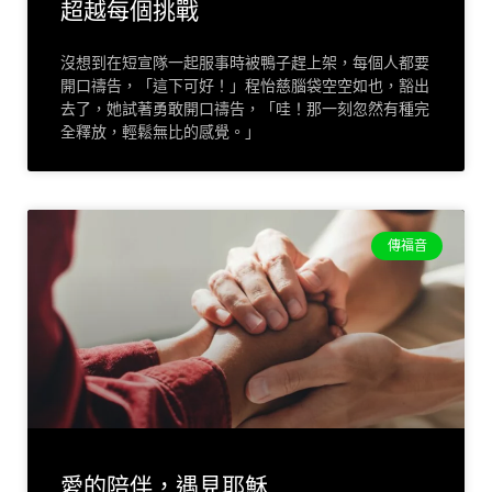
超越每個挑戰
沒想到在短宣隊一起服事時被鴨子趕上架，每個人都要
開口禱告，「這下可好！」程怡慈腦袋空空如也，豁出
去了，她試著勇敢開口禱告，「哇！那一刻忽然有種完
全釋放，輕鬆無比的感覺。」
傳福音
愛的陪伴，遇見耶穌