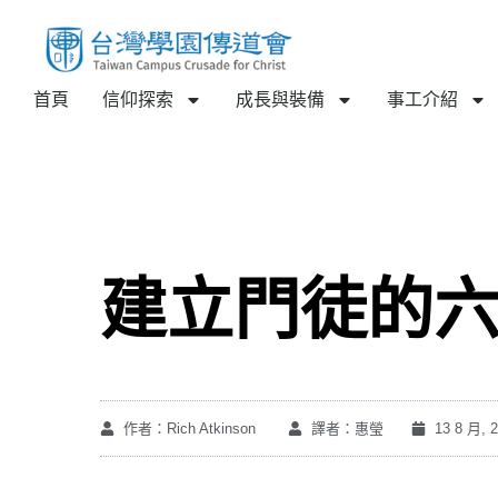
首頁
信仰探索
成長與裝備
事工介紹
建立門徒的
作者：Rich Atkinson
譯者：惠瑩
13 8 月, 