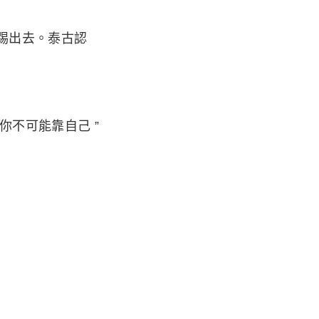
踢出去。泰古認
不可能靠自己 ”