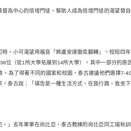
基督為中心的倍增門徒。幫助人成為倍增門徒的渴望發自
可時，小可渴望用福音「將盧安達徹底翻轉」。短短四年
38位（從1所大學拓展到14所大學）。其中一部分的原
食。為了得著不同的國家和校園，泰古建議他們選擇7-4
求。泰古說：「禱告是一種生活方式，在我行路，我坐下
己。」去年單單在尚比亞，泰古教練的尚比亞同工瑞秋訓