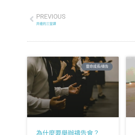
PREVIOUS
井邊的三堂課
靈命成長/禱告
為什麼要舉辦禱告會？