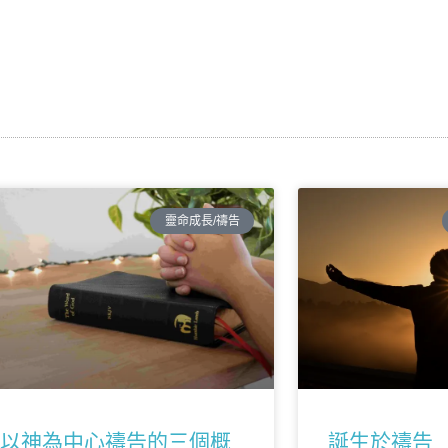
靈命成長/禱告
以神為中心禱告的三個概
誕生於禱告