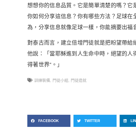
想想你的信息品質。它是簡單清楚的嗎？它
你如何分享這信息？你有哪些方法？足球在
為，分享信息就像足球一樣，你能摘要出福
對泰古而言，建立倍增門徒就是把盼望帶給
他說：「當耶穌進到人生命中時，絕望的人得
得著世界”。」
訓練裝備
,
門徒小組
,
門徒造就
FACEBOOK
TWITTER
LI