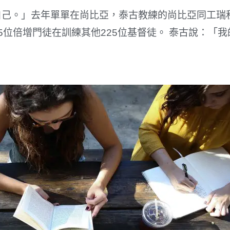
自己。」去年單單在尚比亞，泰古教練的尚比亞同工瑞
5位倍增門徒在訓練其他225位基督徒。 泰古說：「