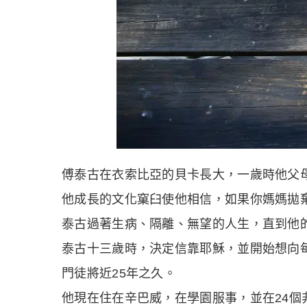
傅泰古在衣索比亞的貝卡長大，一歲時他父
他成長的文化窠臼使他相信，如果你媽媽拋
泰古過著生病、隔離、無望的人生，直到他
泰古十三歲時，決定信靠耶穌，並開始想向
門徒將近25年之久。
他現在住在辛巴威，在學園服事，並在24個