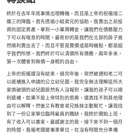
終於在去年年底事情出現轉機，而且是上帝的祝福接二
連三的降臨。首先透過小組弟兄的協助，我賣出之前投
資的固定資產，拿到一小筆周轉金，讓我們在債務壓力
下可以有喘息的時間。最奇妙的是我們在北部的房子竟
然順利賣出去了，而且不管是賣價或是時機點，都是超
乎我們所想。我們終於可以清償所有債務，兩年多來，
第一次體會到無債一身輕的自由。
上帝的祝福還沒有結束，過完年後，突然被通知老二可
以遞補進入申請的公立幼兒園，我完全無法理解這所大
家擠破頭的幼兒園居然有人沒報到，讓我的孩子可以順
利遞補，如果不是上帝特別的恩典，還真找不到其他理
由可以解釋。然後又有教會弟兄姊妹主動幫忙，讓我找
到了一份公家單位臨時雇員的職缺，我終於開始上班，
有了收入可以養家。最感謝主的是，接下來不到一個月
的時間，我報考國營事業單位，在沒有時間充分準備