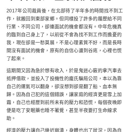
2017年公司裁員後，在北部待了半年多的時間找不到工
作，就搬回到東部家鄉。但同樣投了許多的履歷給不同
行業、不同公司，卻連面試的機會都沒有。中年危機真
的臨到自己身上了，以前從不會為找不到工作而擔憂的
我，現在卻是一愁莫展，不是心理素質不好，而是長時
間沒有面試的機會，原有的自信心盪到谷底，心裡也慌
了起來。
這期間又因為急於想有收入，於是鬼迷心竅的拿汽車去
抵押借款，並投入了投機性的龐氏騙局公司，本以為靠
自己的運氣可以翻身，卻沒想到卻是翻了船、血本無
歸。因為自己犯的這個錯誤，讓家庭的經濟更是雪上加
霜，自己也經歷到前所未有的壓力和恐慌，每個夜晚即
便是吃了安眠藥也睡不著覺，甚至半夜要打生命線求
助。
經濟的壓力讓自己幾近崩潰，身體也出了狀況，因為自