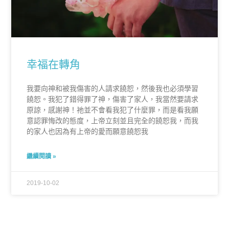
幸福在轉角
我要向神和被我傷害的人請求饒恕，然後我也必須學習
饒恕。我犯了錯得罪了神，傷害了家人，我當然要請求
原諒，感謝神！祂並不會看我犯了什麼罪，而是看我願
意認罪悔改的態度，上帝立刻並且完全的饒恕我，而我
的家人也因為有上帝的愛而願意饒恕我
繼續閱讀 »
2019-10-02