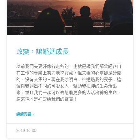
改變，讓婚姻成長
以前我們夫妻好像各走各的，也就是說我們都曾經各自
在工作的專業上努力地挖寶藏，但夫妻的心靈卻是分開
的、沒有交集的。現在我才明白，神透過我的妻子，這
位與我迥然不同的可愛女人，幫助我把神的生命活出
來，並且我們一起可以去幫助更多的人活出神的生命，
原來這才是神要給我們的寶藏！
繼續閱讀 »
2019-10-30