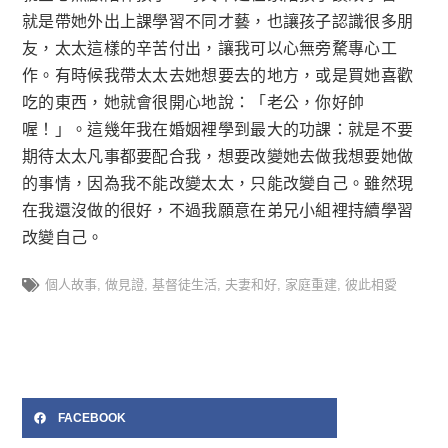
就是帶她外出上課學習不同才藝，也讓孩子認識很多朋
友，太太這樣的辛苦付出，讓我可以心無旁騖專心工
作。有時候我帶太太去她想要去的地方，或是買她喜歡
吃的東西，她就會很開心地說：「老公，你好帥
喔！」。這幾年我在婚姻裡學到最大的功課：就是不要
期待太太凡事都要配合我，想要改變她去做我想要她做
的事情，因為我不能改變太太，只能改變自己。雖然現
在我還沒做的很好，不過我願意在弟兄小組裡持續學習
改變自己。
個人故事
,
做見證
,
基督徒生活
,
夫妻和好
,
家庭重建
,
彼此相愛
FACEBOOK