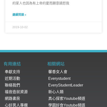
的家人也因為有上帝的愛而願意饒恕我
繼續閱讀 »
2019-10-02
有用連結
相關網站
奉獻支持
馨香女人會
近期活動
Everystudent
聯絡我們
EveryStudentLeader
福音造就資源
新心人類
網路書房
真心探索Youtube頻道
心好男人專欄
學園好食Youtube頻道