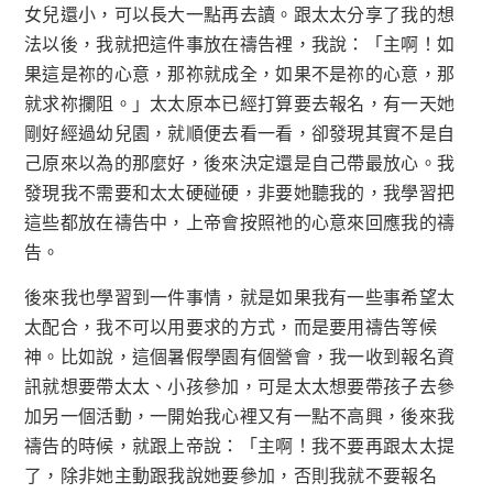
女兒還小，可以長大一點再去讀。跟太太分享了我的想
法以後，我就把這件事放在禱告裡，我說：「主啊！如
果這是祢的心意，那祢就成全，如果不是祢的心意，那
就求祢攔阻。」太太原本已經打算要去報名，有一天她
剛好經過幼兒園，就順便去看一看，卻發現其實不是自
己原來以為的那麼好，後來決定還是自己帶最放心。我
發現我不需要和太太硬碰硬，非要她聽我的，我學習把
這些都放在禱告中，上帝會按照祂的心意來回應我的禱
告。
後來我也學習到一件事情，就是如果我有一些事希望太
太配合，我不可以用要求的方式，而是要用禱告等候
神。比如說，這個暑假學園有個營會，我一收到報名資
訊就想要帶太太、小孩參加，可是太太想要帶孩子去參
加另一個活動，一開始我心裡又有一點不高興，後來我
禱告的時候，就跟上帝說：「主啊！我不要再跟太太提
了，除非她主動跟我說她要參加，否則我就不要報名