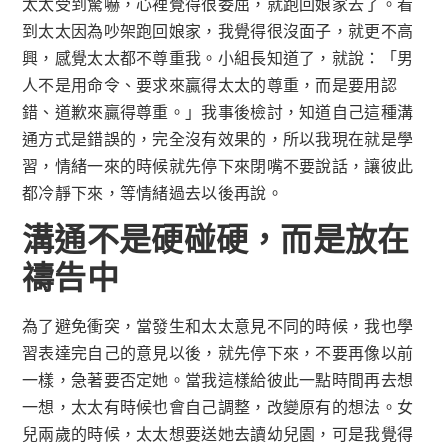
太太受到驚嚇，心裡覺得很委屈，就跑回娘家去了。看
到太太因為吵架跑回娘家，我覺得很沒面子，就更不高
興，感覺太太都不尊重我。小組長知道了，就說：「男
人不是用命令、要求來贏得太太的尊重，而是要用認
錯、道歉來贏得尊重。」我事後檢討，知道自己這種溝
通方式是錯誤的，完全沒有效果的，所以我現在就是學
習，情緒一來的時候就先停下來閉嘴不要說話，讓彼此
都冷靜下來，等情緒過去以後再說。
溝通不是硬碰硬，而是放在
禱告中
為了避免衝突，當發生和太太意見不同的時候，我也學
習表達完自己的意見以後，就先停下來，不要再像以前
一樣，急著要否定她。當我這樣給彼此一點時間再去想
一想，太太有時候也會自己調整，改變原有的想法。女
兒兩歲的時候，太太想要送她去讀幼兒園，可是我覺得