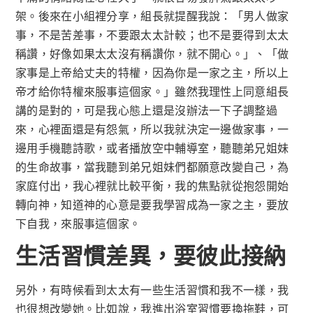
架。後來在小組裡分享，組長就提醒我說：「男人做家
事，不是苦差事，不要跟太太計較；也不是要得到太太
稱讚，好像如果太太沒有稱讚你，就不開心。」、「做
家事是上帝給丈夫的特權，因為你是一家之主，所以上
帝才給你特權來服事這個家。」雖然我理性上同意組長
講的是對的，可是我心態上還是沒辦法一下子調整過
來，心裡面還是有怨氣，所以我就決定一邊做家事，一
邊用手機聽詩歌，或者播放空中輔導室，聽聽弟兄姐妹
的生命故事，當我聽到弟兄姐妹們都願意改變自己，為
家庭付出，我心裡就比較平衡，我的焦點就從抱怨開始
轉向神，知道神的心意是要我學習成為一家之主，要放
下自我，來服事這個家。
生活習慣差異，要彼此接納
另外，有時候看到太太有一些生活習慣和我不一樣，我
也很想改變她。比如說，我進出浴室習慣要換拖鞋，可