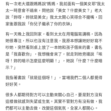
有一次老大還跟媽媽說“媽媽，我前面有一個美女耶”我太
太一時意會不過來，問他說「美女？什麼美女？」老大
說「妳呀，妳就是美女」我太太開心笑得合不攏嘴，回
家後跟我說「你兒子繼承了你的衣缽」
有一天晚上我回到家，看到太太在用電腦寫講稿，因為
她很專注，所以也沒有注意我，我原本想讓她好好寫不
吵她，突然看到桌上放了一本她和孩子借來的書，書名
是「我喜歡你」，我想機會來了，就走到她旁邊說「唉
呀！妳的暗示怎麼這麼明顯！」，她說「什麼？什麼暗
示？」
我指著書說「就是這個呀！」，當場我們二個人都覺得
好好笑。
很多人都期待對方可以主動來關心自己，要是對方沒有
這樣做就感到失望或生氣。其實不管對方有沒有做，我
們都可以主動去做，改變這個氣氛，全家人都開心。