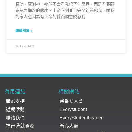
原諒，感謝神！祂並不會看我犯了什麼罪，而是看我願
意認罪悔改的態度，上帝立刻並且完全的饒恕我，而我
的家人也因為有上帝的愛而願意饒恕我
繼續閱讀 »
2019-10-02
有用連結
相關網站
奉獻支持
馨香女人會
近期活動
Everystudent
聯絡我們
EveryStudentLeader
福音造就資源
新心人類