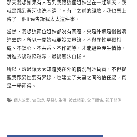
那天我想如果有人看到我跟這個姐妹坐在一起聊天，我
就是跳到黃河也洗不清了。有了之前的經驗，我也馬上
傳了一個line告訴我太太這件事。
當然，我想這兩位姐妹都沒有問題，只是外遇是慢慢滑
進去的，所以一開始就要設立界線，不與異性單獨相
處、不談心、不共乘、不作輔導，才能避免產生情愫，
滑進去後越陷越深，最後無法自拔。
所以，透過讓太太知道我在外的情況對她負責，不但提
醒我跟異性要有界線，也建立了夫妻之間的信任感，真
是一舉兩得。
個人故事
,
做見證
,
基督徒生活
,
彼此相愛
,
父子關係
,
親子關係