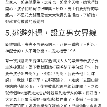
全家人一起為她慶生，之後也一起坐摩天輪，她覺得好
開心，孩子們也玩得很盡興。所以，男士們要好好的學
起來，不是花大錢而是當太太覺得先生懂她、了解她，
她就會有被愛的感覺啦！
5.逃避外遇，設立男女界線
既然如此，夫妻不再是兩個人，乃是一體的了。所以，
神配合的，人不可分開。– 馬太福音 19:6
有一次我剛走出捷運站就遇到我太太的學妹帶著孩子要
走進捷運站，當下我就跟她打招呼講了幾句話「ㄟ，妳
要帶孩子出去啊？」，她說「對啊，我要帶他上足球
課」，我說「很好耶，去哪裏踢？」，她說「去圓山捷
運站的花博公園」，後來彼此說再見後就離開了。之後
就傳個line給我太太告訴她我遇到她學妹的事，傳好後，
太太馬上回覆我說她已經知道這件事了，我嚇了一跳問
她怎麼知道，她說她學妹在我傳之前，已經傳line跟她說