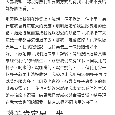
因為我想「妳沒有照我想要的方式對待我，我也不要給
妳好臉色看」。
那天晚上我躺在沙發上，我想「這不過是一件小事，為
什麼我會有這麼大的反應，明明結婚前我最欣賞她的優
點，結婚後反而變成我難以忍受的缺點了，如果接下來
這幾十年都要這樣過下去，那我一定會瘋掉！」所以隔
天早上，我就跟她說「我們再去上一次婚姻班好不
好」，感謝神，我們這次來上課後，開始按照這些真理
來經營我們的婚姻生活，雖然我仍然有10個不同功用的
杯子，喝水的、喝咖啡的、喝牛奶的、…，但我用完一
個杯子就馬上洗好收好，我發現比我用完10個杯子再收
感覺舒服太多了（因為老實說，有幾次杯子裏剩下的咖
啡都發霉了），我也開始經常感謝我太太為我們的生活
帶來這麼多祝福，結果我們就越來越幸福美滿。結果現
在我太太也開始跟我一樣有10個不同功用的杯子。
讚美肯定另一半