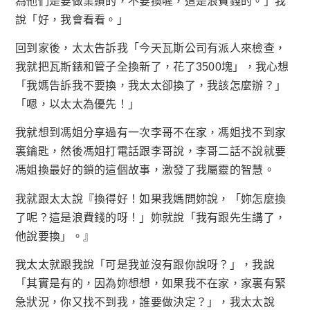
為他們是要做業績的，不要換喔，這是浪費錢的。」我
說「好，我會看看。」
回到家後，太太告訴我「今天瓦斯公司有派人來檢查，
我就把瓦斯錶和管子全換新了，花了3500塊」，我心想
「我媽告訴我不要換，我太太卻換了，我該怎麼辦？」
「嗯，以太太為優先！」
我就想到馮姐分享過有一次李哥不在家，馮姐找不到家
裏鑰匙，然後馮姐打電話跟李哥說，李哥二話不說就要
馮姐換最好的鎖的這個故事，激發了我屬靈的智慧。
我就跟太太說『換得好！如果我媽問妳說，「妳怎麼換
了呢？這是浪費錢的呀！」妳就說「我有跟先生講了，
他說要換」。』
我太太就跟我說「可是我並沒有跟你說呀？」，我說
「其實是有的，因為妳想想，如果我不在家，家裏有緊
急狀況，你又找不到我，誰要做決定？」，我太太說