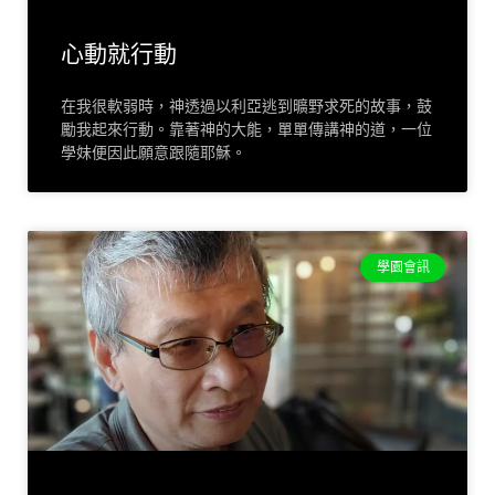
心動就行動
在我很軟弱時，神透過以利亞逃到曠野求死的故事，鼓
勵我起來行動。靠著神的大能，單單傳講神的道，一位
學妹便因此願意跟隨耶穌。
學園會訊