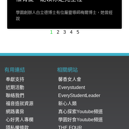
學園創辦人白立德博士有位屬靈導師梅爾博士，她曾經
說
1
2
3
4
5
有用連結
相關網站
奉獻支持
馨香女人會
近期活動
Everystudent
聯絡我們
EveryStudentLeader
福音造就資源
新心人類
網路書房
真心探索Youtube頻道
心好男人專欄
學園好食Youtube頻道
隱私權條款
THE FOUR