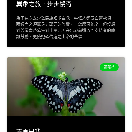
異象之旅，步步驚奇
為了這次去少數民族短期宣教，每個人都要自籌款項，
兩週內必須籌足五萬元的旅費。「怎麼可能？」但沒想
到芳儀竟然募集到十萬元！在出發前還收到支持者的簡
訊鼓勵，更使她確信這是上帝的帶領。
部落格
不再是我