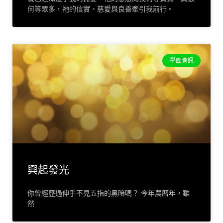
何等眾多，祂的信實、慈愛與良善牽引我前行。
學園會訊
興起發光
你曾經歷過伸手不見五指的黑暗嗎？ 今年農曆年，雖
然