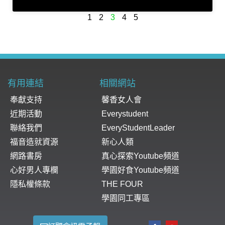
1
2
3
4
5
有用連結
相關網站
奉獻支持
馨香女人會
近期活動
Everystudent
聯絡我們
EveryStudentLeader
福音造就資源
新心人類
網路書房
真心探索Youtube頻道
心好男人專欄
學園好食Youtube頻道
隱私權條款
THE FOUR
學園同工專區