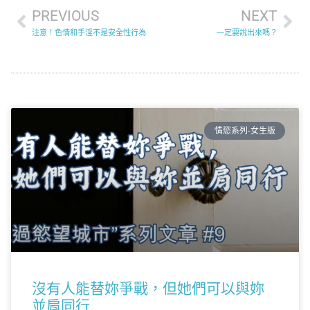
PREVIOUS
NEXT
注意！色情和手淫不是安全性行為
一定要說出來嗎？
情慾系列-女生版
沒有人能替妳爭戰，但她們可以與妳
並肩同行