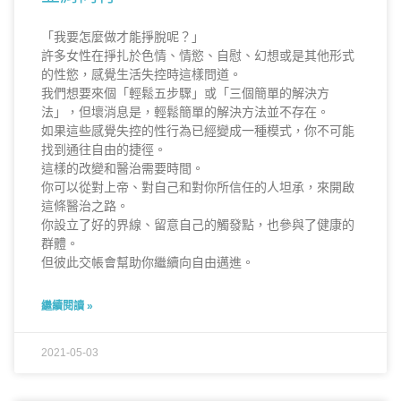
「我要怎麼做才能掙脫呢？」
許多女性在掙扎於色情、情慾、自慰、幻想或是其他形式
的性慾，感覺生活失控時這樣問道。
我們想要來個「輕鬆五步驟」或「三個簡單的解決方
法」，但壞消息是，輕鬆簡單的解決方法並不存在。
如果這些感覺失控的性行為已經變成一種模式，你不可能
找到通往自由的捷徑。
這樣的改變和醫治需要時間。
你可以從對上帝、對自己和對你所信任的人坦承，來開啟
這條醫治之路。
你設立了好的界線、留意自己的觸發點，也參與了健康的
群體。
但彼此交帳會幫助你繼續向自由邁進。
繼續閱讀 »
2021-05-03