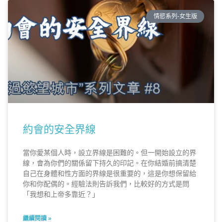
情慾系列-女生版
約會的安全界線
當你愛某個人時，設立界線是困難的。但一開始設立的界
線，會為你們的關係留下持久的印記。在你結婚前搞清楚
自己在身體和性方面的界線是很重要的，這是你想保留給
你和你配偶的。經驗法則告訴我們，比較好的方式是問
「我想和上帝多靠近？」
繼續閱讀 »