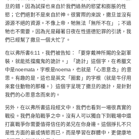
旦的錯，因為試探也來自於我們過熱的慾望和膨脹的性
慾；它們絕對不是來自於神。很實際的來說，撒旦並沒有
源源不絕的資源。不像上帝，牠無法「無所不在」；不過
牠也不需要，因為光是藉著日夜在性道德犯罪的引誘，我
們已經幫了撒旦一個大忙了。
在以弗所書6:11，我們被告知：「要穿戴神所賜的全副軍
裝，就能抵擋魔鬼的詭計。」「詭計」這個字，在希臘文
中是noemata，字根是noema，也就是「心思意念」的意
思。有趣的是，這也是英文「圈套」的字根（就是牛仔用
來套住動物的那種。）這個字呈現了撒旦的詭計，是針對
我們的心思意念而來的。
另外，在以弗所書這段經文中，我們也看到一場很真實的
戰役。我們身陷戰爭之中。沒有人可以獨自下到戰場中還
打贏戰爭你需要值得信任的弟兄在你身邊。這個掙扎不只
是性方面的最或情慾而已，而是學習在群體中，更健康地