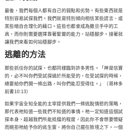
最後，我們每個人都有自己的弱點和劣勢。有些東西就是
特別容易試探我們。我們就是特別傾向相信某些謊言、或
某些暗自合理化的藉口。這些也都會成為撒旦手中的工
具，而你則需要選擇靠著聖靈的能力，站穩腳步。接著就
讓我們來看如何站穩腳步。
逃離的方法
那些抓住你的試探，也都同樣臨到許多男性。「神是信實
的，必不叫你們受試探過於所能受的，在受試探的時候，
總要給你們開一條出路，叫你們能忍受得住。」（哥林多
前書10:13）
如果宇宙全知全能的主宰提供我們一條逃脫情慾的策略，
那代表祂知道一些我們不知道的事情。祂一定知道這個試
探本身，超越我們所能抵擋的程度，因此你不會想要懷疑
而婉拒祂給予你的逃生窗，將你自己擺在險境之下。一個