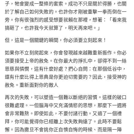
子，牠會變成一整條的套索。成功不只是關於得勝，也關
於了解自己如何失敗的。也許你才剛被重擊一拳而倒在一
旁。你有很強烈的感受想要就賴在那裡，想著：「看來我
搞砸了，也許我今天就算了，明天再來吧。」
但，這是一個關鍵的瞬間，你必須要立刻起來！
如果你不立刻爬起來，你會發現越來越難重新振作。你必
須要接受上帝的赦免。在你最大的掙扎中，卻得不到一絲
恩慈與憐憫，這有什麼好處？捫心自問：在那個低谷中，
還有什麼比得上恩典是你更迫切需要的？因此，接受神的
赦免。重新面對你的敵人
再次的失敗，可以塑造一個難以斷絕的習慣。這樣的破口
很難處理。一但腦海中又充滿情慾的思想，那麼下一週將
會非常難熬。即使如此，不要付諸行動。又過了一個禮
拜，你可能覺得你已經離上次失敗夠遠了。此時不要鬆
懈。因為撒旦不會挑你正自懊自悔的時候、而是隔一陣