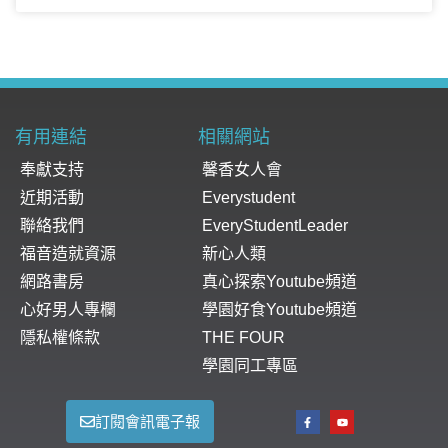
有用連結
相關網站
奉獻支持
馨香女人會
近期活動
Everystudent
聯絡我們
EveryStudentLeader
福音造就資源
新心人類
網路書房
真心探索Youtube頻道
心好男人專欄
學園好食Youtube頻道
隱私權條款
THE FOUR
學園同工專區
訂閱會訊電子報