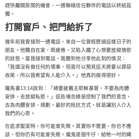
趕快離開房間的機會、一通聯絡信任夥伴的電話以終結孤
獨。
打開窗戶、把門給拆了
幾年前我曾接到一通電話，來自一位曾經歷過這樣日子的
朋友。他獨自在家，既疲倦，又陷入鐵了心想要放縱情慾
的狀態。當我接到電話，我聽到他分享他此刻的情況：
「我還沒有做任何的壞事，但我可以預見這天將要以罪惡
收尾，所以我希望有人能介入。」他真的做得很好。
羅馬書13:14說到：「總要披戴主耶穌基督，不要為肉體
安排，去放縱私慾。」這些場合總是控制了我們的意念，
去為肉體安排、規劃。最好的抵抗方式，就是讓別人介入
我們的心思。
在追求聖潔時，你可能會失敗。其實你不需要、你也不應
該，但你仍有可能會失敗。魔鬼是個牛仔，給牠一吋的繩