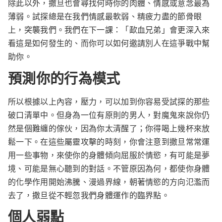
除此以外，撒旦也會尋找何時你的肉體、情感或意念最為
薄弱。試探總是在我們情感最軟弱、精疲力盡的節骨眼
上，突襲我們。我們在下一課：「歃血兄弟」會更深入來
看這是如何發生的、而你可以如何邀請別人在這爭戰中幫
助你。
預測你的行為模式
所以根據以上內容，壓力，可以加到你容易受試探的那些
破口清單中。但身為一位有原則的男人，對魔鬼來說你仍
然是個難纏的傢伙，因為你太清醒了；你得喝上幾杯來放
鬆一下。在這些屬靈攻擊的時刻，你會注意到撒旦常常運
用一些事物，來使你的身體傾向屈服於情慾，有可能是夢
境、可能是無心聽到的對話。不管原因為何，都使你身體
的化學作用開始沸騰、漫過界線，朝著情慾的方向氾濫而
去了，撒旦從不輕忽我們身體運作的臨界點。
個人弱點