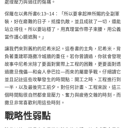
處理壓力與過往的傷痛。
保羅在以弗所書6:13~14：「所以要拿起神所賜的全副軍
裝，好在磨難的日子，抵擋仇敵，並且成就了一切，還能
站立得住。所以要站穩了，用真理當作帶子束腰，用公義
當作護心鏡遮胸。」
讓我們來到舊約的尼希米記。這卷書的主角，尼希米，背
負著重建耶路撒冷城牆的重任。若你曾讀過，你就會發現
故事中尼希米除了要面對實際上工程的困難，更要面對透
過撒旦傀儡—和侖人參巴拉—而來的屬靈爭戰。仔細讀它
並且記註這些攻擊發生的時間點：開工之時、工程進行到
一半，以及最後完工前夕。對任何計畫、工程來說，這三
個時間點很自然都會是壓力、奮力與疲倦交雜的時刻，而
撒旦非常喜歡利用這些時刻。
戰略性弱點