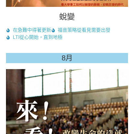
蛻變
在急難中得著更新
福音策略從看見需要出發
LTI從心開始，直到地極
8月