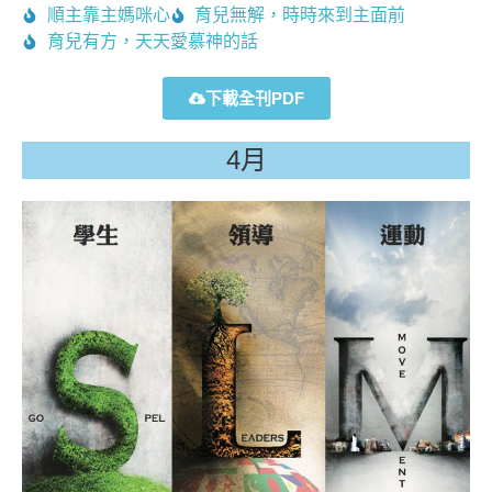
順主靠主媽咪心
育兒無解，時時來到主面前
育兒有方，天天愛慕神的話
下載全刊PDF
4月