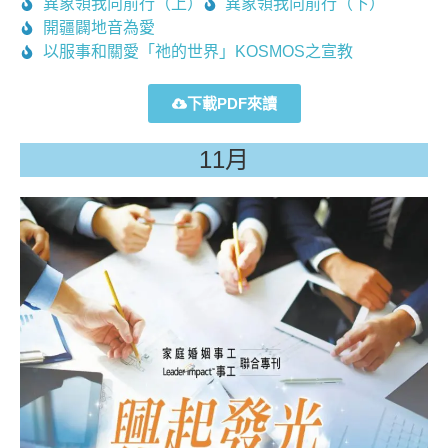
異象領我向前行（上）
異象領我向前行（下）
開疆闢地音為愛
以服事和關愛「祂的世界」KOSMOS之宣教
下載PDF來讀
11月