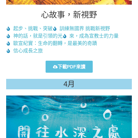
心故事，新視野
起步、挑戰、突破
訓練無國界 挑戰新視野
神的話，就是引領的光
來，成為宣教士的力量
歐宣紀實：生命的翻轉，是最美的奇蹟
信心成長之旅
下載PDF來讀
4月