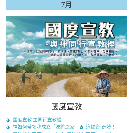
7月
國度宣教
國度宣教 主同行宣教裡
神如何帶領我成立「運將之家」
這福音·奇妙！