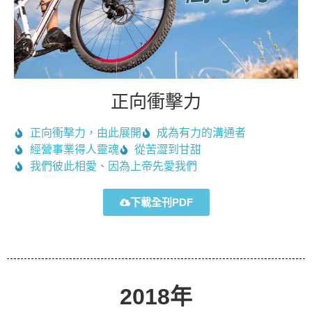
正向衝擊力
正向衝擊力，由此展開
成為有力的溝通者
經營事業得人靈魂
從苦澀到甘甜
我們彼此相愛、因為上帝先愛我們
下載全刊PDF
2018年