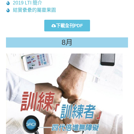
2019 LTI 簡介
結實纍纍的屬靈果園
下載全刊PDF
8月