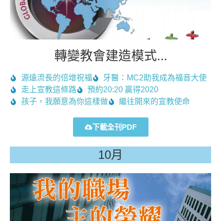
轉變教會建造模式...
源遠流長的倍增祝福
牙醫：MC2助我成為福音大使
走上宣教這條路
預約20:20 贏得2020
孩子，我願意為你這樣做
繼往開來的宣教使命
下載全刊PDF
10月