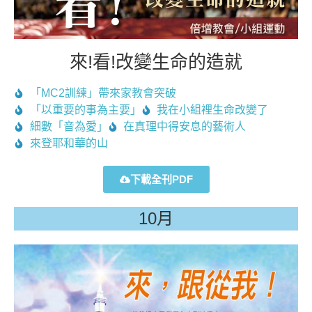
來!看!改變生命的造就
「MC2訓練」帶來家教會突破
「以重要的事為主要」
我在小組裡生命改變了
細數「音為愛」
在真理中得安息的藝術人
來登耶和華的山
下載全刊PDF
10月