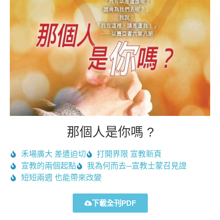
那個人是你嗎 ?
禾場廣大 差遣迫切
打開界限 宣教新頁
宣教的兩個起點
我為何而去─宣教士蒙召見證
短短兩週 也能帶來改變
下載全刊PDF